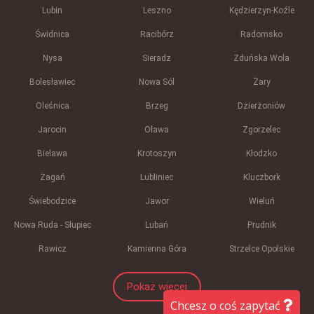
Lubin
Leszno
Kędzierzyn-Koźle
Świdnica
Racibórz
Radomsko
Nysa
Sieradz
Zduńska Wola
Bolesławiec
Nowa Sól
Żary
Oleśnica
Brzeg
Dzierżoniów
Jarocin
Oława
Zgorzelec
Bielawa
Krotoszyn
Kłodzko
Żagań
Lubliniec
Kluczbork
Świebodzice
Jawor
Wieluń
Nowa Ruda - Słupiec
Lubań
Prudnik
Rawicz
Kamienna Góra
Strzelce Opolskie
Pokaż więcej
Chcesz o coś zapytać