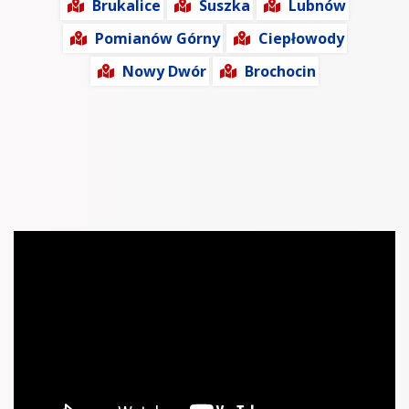
Brukalice
Suszka
Lubnów
Pomianów Górny
Ciepłowody
Nowy Dwór
Brochocin