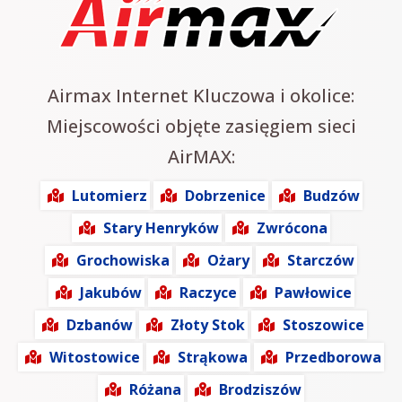
Airmax Internet Kluczowa i okolice:
Miejscowości objęte zasięgiem sieci
AirMAX:
Lutomierz
Dobrzenice
Budzów
Stary Henryków
Zwrócona
Grochowiska
Ożary
Starczów
Jakubów
Raczyce
Pawłowice
Dzbanów
Złoty Stok
Stoszowice
Witostowice
Strąkowa
Przedborowa
Różana
Brodziszów