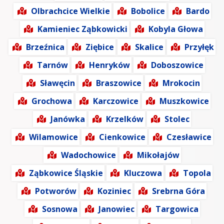
Olbrachcice Wielkie
Bobolice
Bardo
Kamieniec Ząbkowicki
Kobyla Głowa
Brzeźnica
Ziębice
Skalice
Przyłęk
Tarnów
Henryków
Doboszowice
Sławęcin
Braszowice
Mrokocin
Grochowa
Karczowice
Muszkowice
Janówka
Krzelków
Stolec
Wilamowice
Cienkowice
Czesławice
Wadochowice
Mikołajów
Ząbkowice Śląskie
Kluczowa
Topola
Potworów
Koziniec
Srebrna Góra
Sosnowa
Janowiec
Targowica