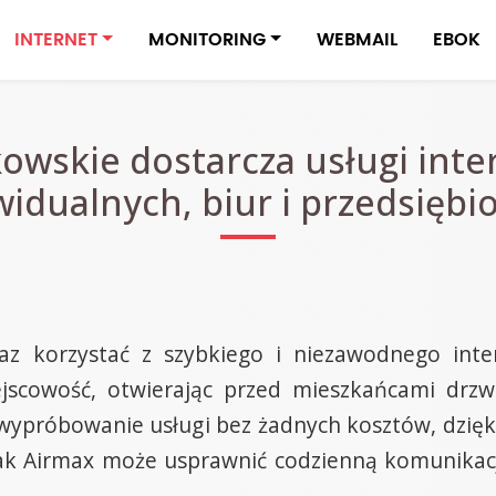
INTERNET
MONITORING
WEBMAIL
EBOK
kowskie dostarcza usługi inte
idualnych, biur i przedsiębi
z korzystać z szybkiego i niezawodnego inter
ejscowość, otwierając przed mieszkańcami drz
na wypróbowanie usługi bez żadnych kosztów, dz
 jak Airmax może usprawnić codzienną komunikacj