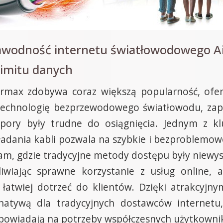
zawodność internetu światłowodowego 
limitu danych
irmax zdobywa coraz większą popularność, ofe
c technologię bezprzewodowego światłowodu, zap
pory były trudne do osiągnięcia. Jednym z k
kładania kabli pozwala na szybkie i bezproblemo
tam, gdzie tradycyjne metody dostępu były niewys
iwiając sprawne korzystanie z usług online, a
 łatwiej dotrzeć do klientów. Dzięki atrakcyjn
natywą dla tradycyjnych dostawców internetu,
dpowiadają na potrzeby współczesnych użytkowni