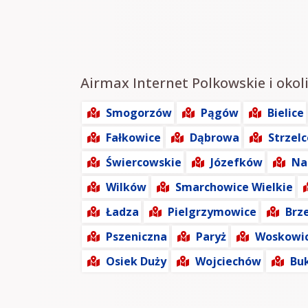
Airmax Internet Polkowskie i okoli
Smogorzów
Pągów
Bielice
Fałkowice
Dąbrowa
Strzelc
Świercowskie
Józefków
Na
Wilków
Smarchowice Wielkie
Ładza
Pielgrzymowice
Brz
Pszeniczna
Paryż
Woskowic
Osiek Duży
Wojciechów
Bu