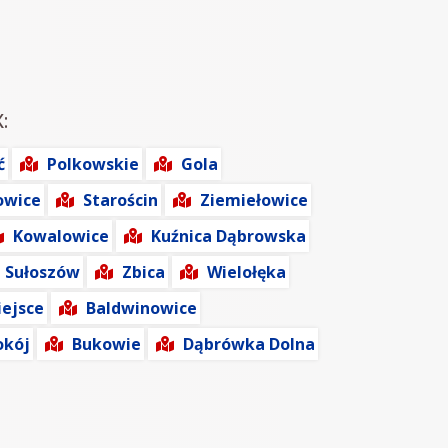
:
ć
Polkowskie
Gola
owice
Starościn
Ziemiełowice
Kowalowice
Kuźnica Dąbrowska
Sułoszów
Zbica
Wielołęka
ejsce
Baldwinowice
okój
Bukowie
Dąbrówka Dolna