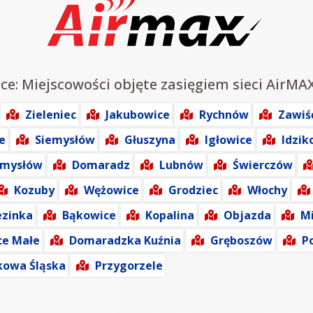
ce: Miejscowości objęte zasięgiem sieci AirMAX
Zieleniec
Jakubowice
Rychnów
Zawiś
e
Siemysłów
Głuszyna
Igłowice
Idzik
mysłów
Domaradz
Lubnów
Świerczów
Kozuby
Wężowice
Grodziec
Włochy
ezinka
Bąkowice
Kopalina
Objazda
Mi
e Małe
Domaradzka Kuźnia
Gręboszów
P
kowa Śląska
Przygorzele