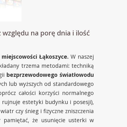
 względu na porę dnia i ilość
 miejscowości Łąkoszyce.
W naszej
układany trzema metodami: techniką
gii
bezprzewodowego światłowodu
nych lub wyższych od standardowego
oprócz całości korzyści normalnego
ujnuje estetyki budynku i posesji),
atr czy śnieg i fizyczne zniszczenia
pamiętać, że usunięcie usterki w