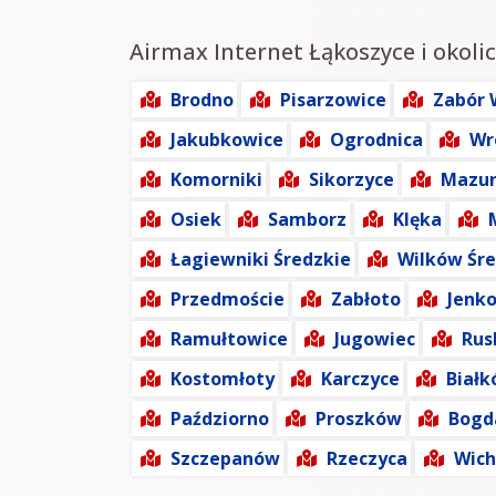
Airmax Internet Łąkoszyce i okolic
Brodno
Pisarzowice
Zabór 
Jakubkowice
Ogrodnica
Wr
Komorniki
Sikorzyce
Mazur
Osiek
Samborz
Klęka
Łagiewniki Średzkie
Wilków Śre
Przedmoście
Zabłoto
Jenk
Ramułtowice
Jugowiec
Rus
Kostomłoty
Karczyce
Biał
Paździorno
Proszków
Bogd
Szczepanów
Rzeczyca
Wic