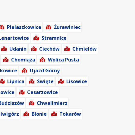
Pielaszkowice
Żurawiniec
Lenartowice
Stramnice
Udanin
Ciechów
Chmielów
Chomiąża
Wolica Pusta
kowice
Ujazd Górny
Lipnica
Święte
Lisowice
owice
Cesarzowice
Budziszów
Chwalimierz
iwigórz
Błonie
Tokarów