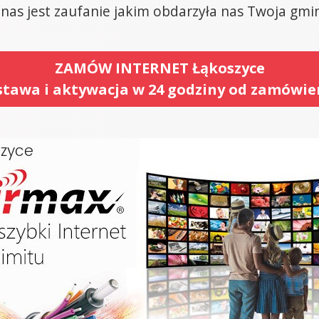
nas jest zaufanie jakim obdarzyła nas Twoja gmina
ZAMÓW INTERNET Łąkoszyce
tawa i aktywacja w 24 godziny od zamówie