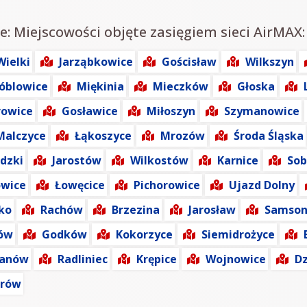
e: Miejscowości objęte zasięgiem sieci AirMAX:
Wielki
Jarząbkowice
Gościsław
Wilkszyn
óblowice
Miękinia
Mieczków
Głoska
owice
Gosławice
Miłoszyn
Szymanowice
Malczyce
Łąkoszyce
Mrozów
Środa Śląska
dzki
Jarostów
Wilkostów
Karnice
Sob
owice
Łowęcice
Pichorowice
Ujazd Dolny
ko
Rachów
Brzezina
Jarosław
Samson
ków
Godków
Kokorzyce
Siemidrożyce
anów
Radliniec
Krępice
Wojnowice
Dz
hrów