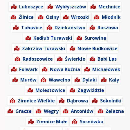
Luboszyce
Wybłyszczów
Mechnice
Źlinice
Osiny
Wrzoski
Młodnik
Tułowice
Dziekaństwo
Raszowa
Kadłub Turawski
Surowina
Zakrzów Turawski
Nowe Budkowice
Radoszowice
Świerkle
Babi Las
Folwark
Nowa Kuźnia
Michałówek
Murów
Wawelno
Dylaki
Kały
Molestowice
Zagwiździe
Zimnice Wielkie
Dąbrowa
Sokolniki
Gracze
Węgry
Antoniów
Żelazna
Zimnice Małe
Sosnówka