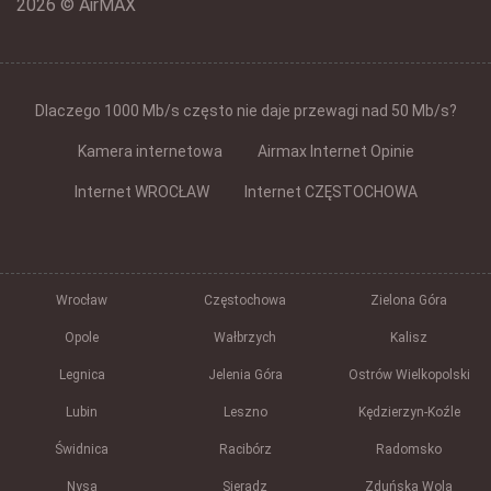
2026 © AirMAX
Dlaczego 1000 Mb/s często nie daje przewagi nad 50 Mb/s?
Kamera internetowa
Airmax Internet Opinie
Internet WROCŁAW
Internet CZĘSTOCHOWA
Wrocław
Częstochowa
Zielona Góra
Opole
Wałbrzych
Kalisz
Legnica
Jelenia Góra
Ostrów Wielkopolski
Lubin
Leszno
Kędzierzyn-Koźle
Świdnica
Racibórz
Radomsko
Nysa
Sieradz
Zduńska Wola