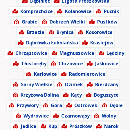
Dębiniec
Ligota Prószkowska
Komprachcice
Kolanowice
Pucnik
Grabie
Dobrzeń Wielki
Pustków
Brzezie
Brynica
Kosorowice
Dąbrówka Łubniańska
Krasiejów
Chrząstowice
Magnuszowice
Lędziny
Tłustoręby
Chrzowice
Jaśkowice
Karłowice
Radomierowice
Sarny Wielkie
Ozimek
Bierdzany
Krzyżowa Dolina
Kąty
Boguszyce
Przywory
Góra
Ostrówek
Dębie
Wydrowice
Czarnowąsy
Wolny
Jedlice
Kup
Prószków
Narok