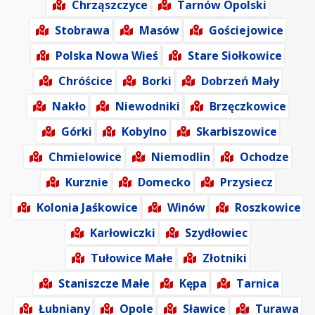
Chrząszczyce
Tarnów Opolski
Stobrawa
Masów
Gościejowice
Polska Nowa Wieś
Stare Siołkowice
Chróścice
Borki
Dobrzeń Mały
Nakło
Niewodniki
Brzęczkowice
Górki
Kobylno
Skarbiszowice
Chmielowice
Niemodlin
Ochodze
Kurznie
Domecko
Przysiecz
Kolonia Jaśkowice
Winów
Roszkowice
Karłowiczki
Szydłowiec
Tułowice Małe
Złotniki
Staniszcze Małe
Kępa
Tarnica
Łubniany
Opole
Sławice
Turawa