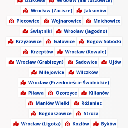
Dzikowa
Wrocław (Bartoszowice)
Wrocław (Zacisze)
Jaksonów
Piecowice
Wojnarowice
Mnichowice
Świątniki
Wrocław (Jagodno)
Krzyżowice
Galowice
Rogów Sobócki
Krzeptów
Wrocław (Kowale)
Wrocław (Grabiszyn)
Sadowice
Ujów
Milejowice
Wilczków
Wrocław (Przedmieście Świdnickie)
Piława
Ozorzyce
Kilianów
Maniów Wielki
Różaniec
Bogdaszowice
Stróża
Wrocław (Ligota)
Kozłów
Byków