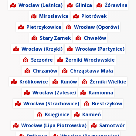
Wrocław (Leśnica)
Glinica
Żórawina
Mirosławice
Piotrówek
Pietrzykowice
Wrocław (Oporów)
Stary Zamek
Chwałów
Wrocław (Krzyki)
Wrocław (Partynice)
Szczodre
Żerniki Wrocławskie
Chrzanów
Chrząstawa Mała
Królikowice
Kunów
Żerniki Wielkie
Wrocław (Zalesie)
Kamionna
Wrocław (Strachowice)
Biestrzyków
Księginice
Kamień
Wrocław (Lipa Piotrowska)
Samotwór