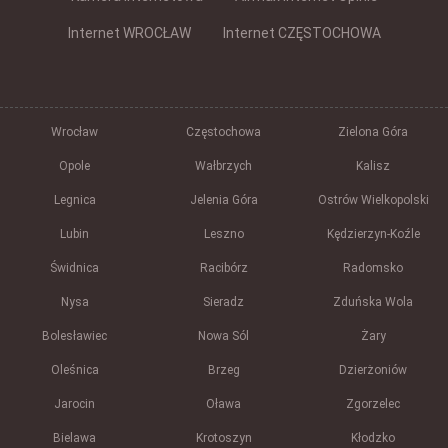
Internet WROCŁAW
Internet CZĘSTOCHOWA
Wrocław
Częstochowa
Zielona Góra
Opole
Wałbrzych
Kalisz
Legnica
Jelenia Góra
Ostrów Wielkopolski
Lubin
Leszno
Kędzierzyn-Koźle
Świdnica
Racibórz
Radomsko
Nysa
Sieradz
Zduńska Wola
Bolesławiec
Nowa Sól
Żary
Oleśnica
Brzeg
Dzierżoniów
Jarocin
Oława
Zgorzelec
Bielawa
Krotoszyn
Kłodzko