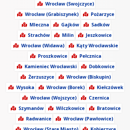
Wrocław (Swojczyce)
Wrocław (Grabiszynek)
Pożarzyce
Mleczna
Gajków
Sadków
Strachów
Milin
Jeszkowice
Wrocław (Widawa)
Kąty Wrocławskie
Proszkowice
Pełcznica
Kamieniec Wrocławski
Dobkowice
Żerzuszyce
Wrocław (Biskupin)
Wysoka
Wrocław (Borek)
Kiełczówek
Wrocław (Wojszyce)
Czernica
Szymanów
Wilczkowice
Bratowice
Radwanice
Wrocław (Pawłowice)
Wrocław (Stare Miasto)
Kobierzyce