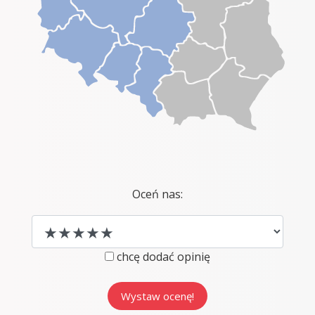
Oceń nas:
chcę dodać opinię