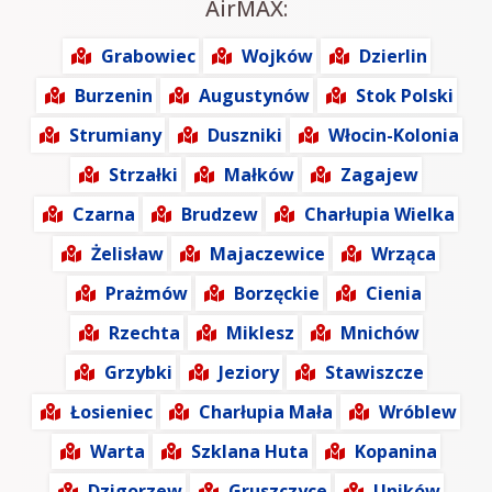
AirMAX:
Grabowiec
Wojków
Dzierlin
Burzenin
Augustynów
Stok Polski
Strumiany
Duszniki
Włocin-Kolonia
Strzałki
Małków
Zagajew
Czarna
Brudzew
Charłupia Wielka
Żelisław
Majaczewice
Wrząca
Prażmów
Borzęckie
Cienia
Rzechta
Miklesz
Mnichów
Grzybki
Jeziory
Stawiszcze
Łosieniec
Charłupia Mała
Wróblew
Warta
Szklana Huta
Kopanina
Dzigorzew
Gruszczyce
Uników