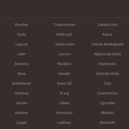
Wrocław
Częstochowa
Zielona Góra
Opole
Wałbrzych
Kalisz
Legnica
Jelenia Góra
Ostrów Wielkopolski
Lubin
Leszno
Kędzierzyn-Koźle
Świdnica
Racibórz
Radomsko
Nysa
Sieradz
Zduńska Wola
Bolesławiec
Nowa Sól
Żary
Oleśnica
Brzeg
Dzierżoniów
Jarocin
Oława
Zgorzelec
Bielawa
Krotoszyn
Kłodzko
Żagań
Lubliniec
Kluczbork