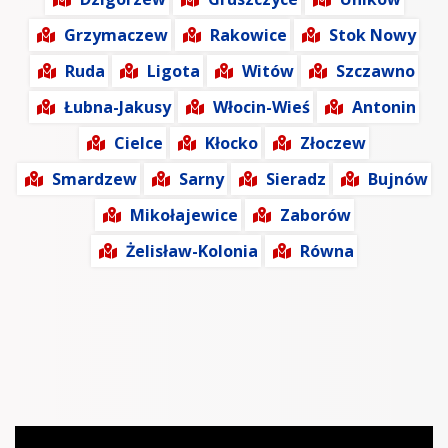
Grzymaczew
Rakowice
Stok Nowy
Ruda
Ligota
Witów
Szczawno
Łubna-Jakusy
Włocin-Wieś
Antonin
Cielce
Kłocko
Złoczew
Smardzew
Sarny
Sieradz
Bujnów
Mikołajewice
Zaborów
Żelisław-Kolonia
Równa