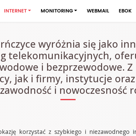
INTERNET
MONITORING
WEBMAIL
EBOK
rńczyce wyróżnia się jako in
g telekomunikacyjnych, ofe
owodowe i bezprzewodowe. Z i
, jak i firmy, instytucje ora
ezawodność i nowoczesność r
kazję korzystać z szybkiego i niezawodnego i