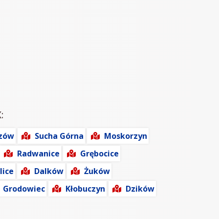
:
zów
Sucha Górna
Moskorzyn
Radwanice
Grębocice
lice
Dalków
Żuków
Grodowiec
Kłobuczyn
Dzików