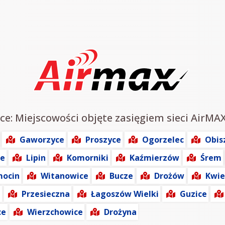
ce: Miejscowości objęte zasięgiem sieci AirMAX
Gaworzyce
Proszyce
Ogorzelec
Obis
ze
Lipin
Komorniki
Kaźmierzów
Śrem
mocin
Witanowice
Bucze
Drożów
Kwie
n
Przesieczna
Łagoszów Wielki
Guzice
ce
Wierzchowice
Drożyna