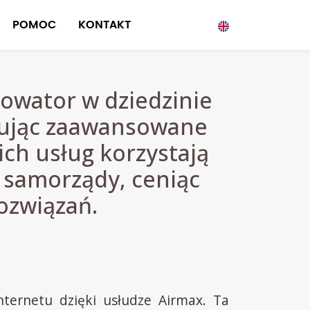
POMOC
KONTAKT
nowator w dziedzinie
rując zaawansowane
ch usług korzystają
z samorządy, ceniąc
ozwiązań.
nternetu dzięki usłudze Airmax. Ta