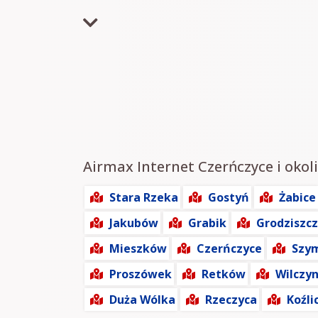
Airmax Internet Czerńczyce i okoli
Stara Rzeka
Gostyń
Żabice
Jakubów
Grabik
Grodziszc
Mieszków
Czerńczyce
Szy
Proszówek
Retków
Wilczy
Duża Wólka
Rzeczyca
Koźli