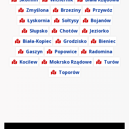
Zmyślona
Brzeziny
Przywóz
Łyskornia
Sołtysy
Bojanów
Słupsko
Chotów
Jeziorko
Biała-Kopiec
Grodzisko
Bieniec
Gaszyn
Popowice
Radomina
Kocilew
Mokrsko Rządowe
Turów
Toporów