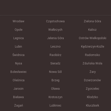
Wrocław
Częstochowa
Zielona Góra
Opole
Wałbrzych
Kalisz
Legnica
Jelenia Góra
Ostrów Wielkopolski
Lubin
Leszno
Kędzierzyn-Koźle
Świdnica
Racibórz
Radomsko
Nysa
Sieradz
Zduńska Wola
Bolesławiec
Nowa Sól
Żary
Oleśnica
Brzeg
Dzierżoniów
Jarocin
Oława
Zgorzelec
Bielawa
Krotoszyn
Kłodzko
Żagań
Lubliniec
Kluczbork