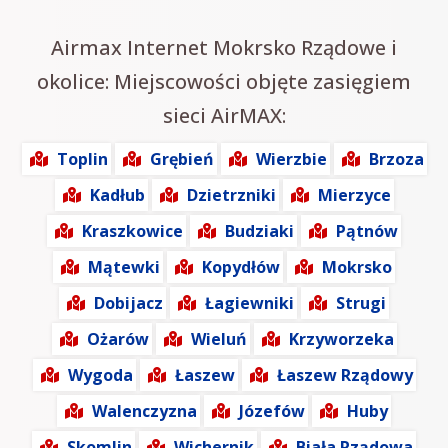
Airmax Internet Mokrsko Rządowe i
okolice: Miejscowości objęte zasięgiem
sieci AirMAX:
Toplin
Grębień
Wierzbie
Brzoza
Kadłub
Dzietrzniki
Mierzyce
Kraszkowice
Budziaki
Pątnów
Mątewki
Kopydłów
Mokrsko
Dobijacz
Łagiewniki
Strugi
Ożarów
Wieluń
Krzyworzeka
Wygoda
Łaszew
Łaszew Rządowy
Walenczyzna
Józefów
Huby
Skomlin
Wichernik
Biała Rządowa