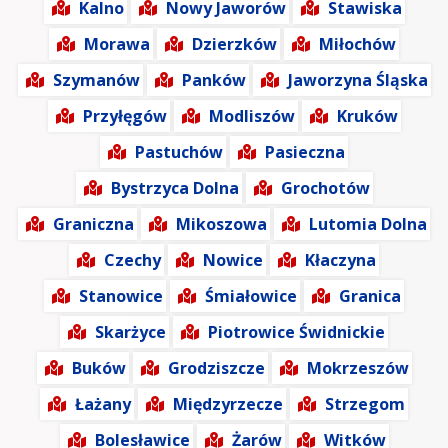
Kalno
Nowy Jaworów
Stawiska
Morawa
Dzierzków
Miłochów
Szymanów
Panków
Jaworzyna Śląska
Przyłęgów
Modliszów
Kruków
Pastuchów
Pasieczna
Bystrzyca Dolna
Grochotów
Graniczna
Mikoszowa
Lutomia Dolna
Czechy
Nowice
Kłaczyna
Stanowice
Śmiałowice
Granica
Skarżyce
Piotrowice Świdnickie
Buków
Grodziszcze
Mokrzeszów
Łażany
Międzyrzecze
Strzegom
Bolesławice
Żarów
Witków