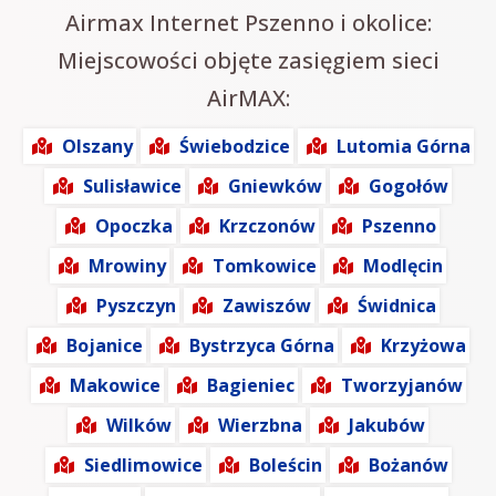
Airmax Internet Pszenno i okolice:
Miejscowości objęte zasięgiem sieci
AirMAX:
Olszany
Świebodzice
Lutomia Górna
Sulisławice
Gniewków
Gogołów
Opoczka
Krzczonów
Pszenno
Mrowiny
Tomkowice
Modlęcin
Pyszczyn
Zawiszów
Świdnica
Bojanice
Bystrzyca Górna
Krzyżowa
Makowice
Bagieniec
Tworzyjanów
Wilków
Wierzbna
Jakubów
Siedlimowice
Boleścin
Bożanów