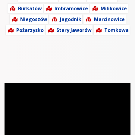
Burkatów
Imbramowice
Milikowice
Niegoszów
Jagodnik
Marcinowice
Pożarzysko
Stary Jaworów
Tomkowa