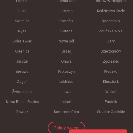
Legnica
Jelenia Góra
Ostrów Wielkopolski
Lubin
Leszno
Kędzierzyn-Koźle
Świdnica
Racibórz
Radomsko
Nysa
Sieradz
Zduńska Wola
Bolesławiec
Nowa Sól
Żary
Oleśnica
Brzeg
Dzierżoniów
Jarocin
Oława
Zgorzelec
Bielawa
Krotoszyn
Kłodzko
Żagań
Lubliniec
Kluczbork
Świebodzice
Jawor
Wieluń
Nowa Ruda - Słupiec
Lubań
Prudnik
Rawicz
Kamienna Góra
Strzelce Opolskie
Pokaż więcej