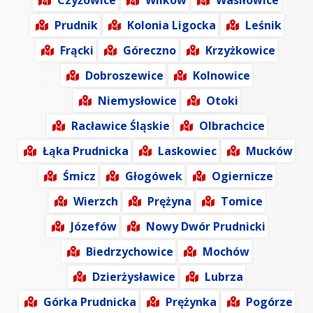
Czyżowice
Wilków
Wasiłowice
Prudnik
Kolonia Ligocka
Leśnik
Frącki
Góreczno
Krzyżkowice
Dobroszewice
Kolnowice
Niemysłowice
Otoki
Racławice Śląskie
Olbrachcice
Łąka Prudnicka
Laskowiec
Mucków
Śmicz
Głogówek
Ogiernicze
Wierzch
Prężyna
Tomice
Józefów
Nowy Dwór Prudnicki
Biedrzychowice
Mochów
Dzierżysławice
Lubrza
Górka Prudnicka
Prężynka
Pogórze