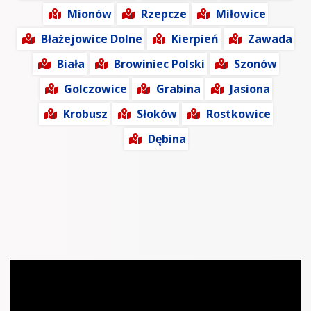
Mionów
Rzepcze
Miłowice
Błażejowice Dolne
Kierpień
Zawada
Biała
Browiniec Polski
Szonów
Golczowice
Grabina
Jasiona
Krobusz
Słoków
Rostkowice
Dębina