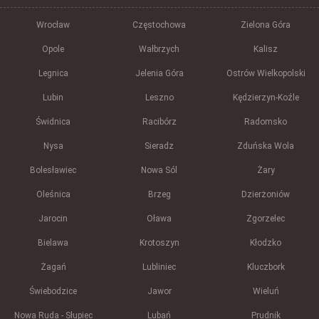
Wrocław
Częstochowa
Zielona Góra
Opole
Wałbrzych
Kalisz
Legnica
Jelenia Góra
Ostrów Wielkopolski
Lubin
Leszno
Kędzierzyn-Koźle
Świdnica
Racibórz
Radomsko
Nysa
Sieradz
Zduńska Wola
Bolesławiec
Nowa Sól
Żary
Oleśnica
Brzeg
Dzierżoniów
Jarocin
Oława
Zgorzelec
Bielawa
Krotoszyn
Kłodzko
Żagań
Lubliniec
Kluczbork
Świebodzice
Jawor
Wieluń
Nowa Ruda - Słupiec
Lubań
Prudnik