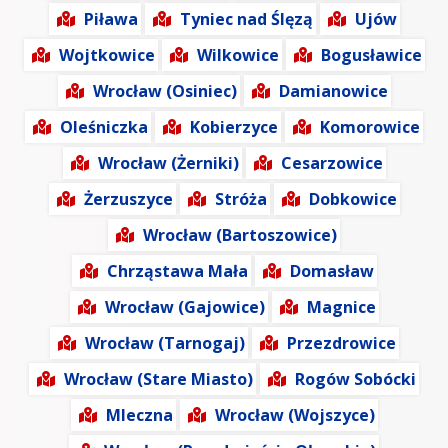
Piława
Tyniec nad Ślęzą
Ujów
Wojtkowice
Wilkowice
Bogusławice
Wrocław (Osiniec)
Damianowice
Oleśniczka
Kobierzyce
Komorowice
Wrocław (Żerniki)
Cesarzowice
Żerzuszyce
Stróża
Dobkowice
Wrocław (Bartoszowice)
Chrząstawa Mała
Domasław
Wrocław (Gajowice)
Magnice
Wrocław (Tarnogaj)
Przezdrowice
Wrocław (Stare Miasto)
Rogów Sobócki
Mleczna
Wrocław (Wojszyce)