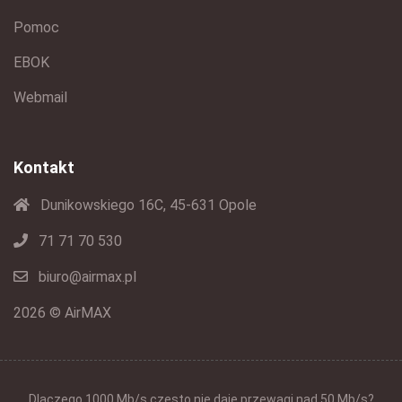
Pomoc
EBOK
Webmail
Kontakt
Dunikowskiego 16C, 45-631 Opole
71 71 70 530
biuro@airmax.pl
2026 © AirMAX
Dlaczego 1000 Mb/s często nie daje przewagi nad 50 Mb/s?