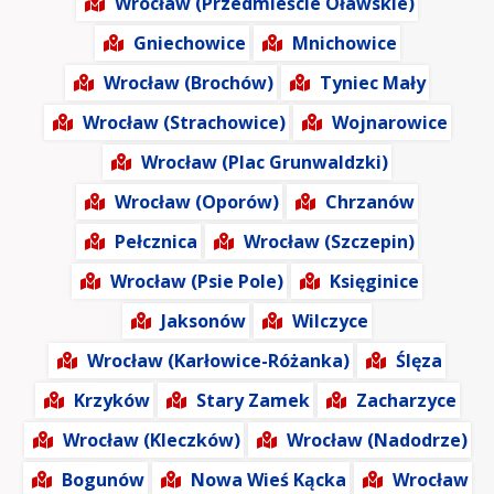
Wrocław (Przedmieście Oławskie)
Gniechowice
Mnichowice
Wrocław (Brochów)
Tyniec Mały
Wrocław (Strachowice)
Wojnarowice
Wrocław (Plac Grunwaldzki)
Wrocław (Oporów)
Chrzanów
Pełcznica
Wrocław (Szczepin)
Wrocław (Psie Pole)
Księginice
Jaksonów
Wilczyce
Wrocław (Karłowice-Różanka)
Ślęza
Krzyków
Stary Zamek
Zacharzyce
Wrocław (Kleczków)
Wrocław (Nadodrze)
Bogunów
Nowa Wieś Kącka
Wrocław