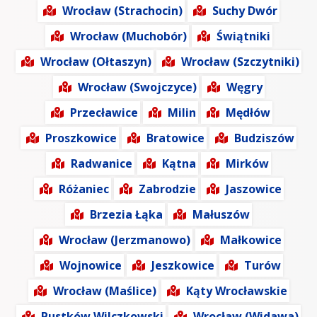
Wrocław (Strachocin)
Suchy Dwór
Wrocław (Muchobór)
Świątniki
Wrocław (Ołtaszyn)
Wrocław (Szczytniki)
Wrocław (Swojczyce)
Węgry
Przecławice
Milin
Mędłów
Proszkowice
Bratowice
Budziszów
Radwanice
Kątna
Mirków
Różaniec
Zabrodzie
Jaszowice
Brzezia Łąka
Małuszów
Wrocław (Jerzmanowo)
Małkowice
Wojnowice
Jeszkowice
Turów
Wrocław (Maślice)
Kąty Wrocławskie
Pustków Wilczkowski
Wrocław (Widawa)