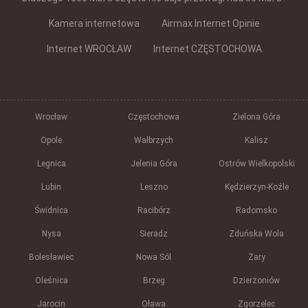
Kamera internetowa
Airmax Internet Opinie
Internet WROCŁAW
Internet CZĘSTOCHOWA
Wrocław
Częstochowa
Zielona Góra
Opole
Wałbrzych
Kalisz
Legnica
Jelenia Góra
Ostrów Wielkopolski
Lubin
Leszno
Kędzierzyn-Koźle
Świdnica
Racibórz
Radomsko
Nysa
Sieradz
Zduńska Wola
Bolesławiec
Nowa Sól
Żary
Oleśnica
Brzeg
Dzierżoniów
Jarocin
Oława
Zgorzelec