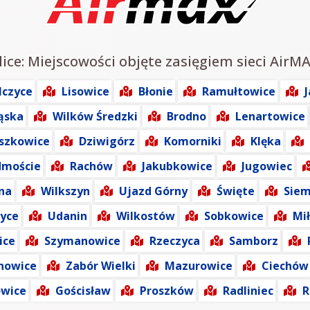
ice: Miejscowości objęte zasięgiem sieci AirMA
lczyce
Lisowice
Błonie
Ramułtowice
ąska
Wilków Średzki
Brodno
Lenartowice
aszkowice
Dziwigórz
Komorniki
Klęka
dmoście
Rachów
Jakubkowice
Jugowiec
na
Wilkszyn
Ujazd Górny
Święte
Siem
zyce
Udanin
Wilkostów
Sobkowice
Mi
ice
Szymanowice
Rzeczyca
Samborz
nowice
Zabór Wielki
Mazurowice
Ciechów
owice
Gościsław
Proszków
Radliniec
R