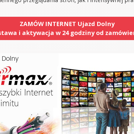
ZAMÓW INTERNET Ujazd Dolny
tawa i aktywacja w 24 godziny od zamówie