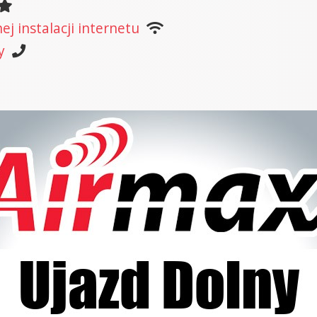
j instalacji internetu
y