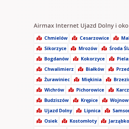
Airmax Internet Ujazd Dolny i okol
Chmielów
Cesarzowice
Ma
Sikorzyce
Mrozów
Środa Śl
Bogdanów
Kokorzyce
Piel
Chwalimierz
Białków
Prze
Żurawiniec
Miękinia
Brzezi
Wichrów
Pichorowice
Karc
Budziszów
Krępice
Wojnow
Ujazd Dolny
Lipnica
Samso
Osiek
Kostomłoty
Jarząbk