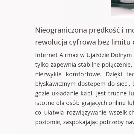
Nieograniczona prędkość i m
rewolucja cyfrowa bez limitu
Internet Airmax w Ujaździe Dolnym 
tylko zapewnia stabilne połączenie,
niezwykle komfortowe. Dzięki te
błyskawicznym dostępem do sieci, be
gdzie układanie kabli jest trudne l
istotne dla osób grających online l
co ułatwia rozwiązywanie wszelki
poziomie, zaspokajając potrzeby n