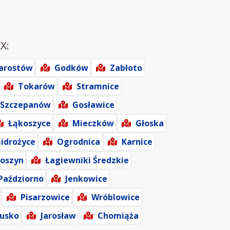
X:
Jarostów
Godków
Zabłoto
Tokarów
Stramnice
Szczepanów
Gosławice
Łąkoszyce
Mieczków
Głoska
idrożyce
Ogrodnica
Karnice
łoszyn
Łagiewniki Średzkie
Paździorno
Jenkowice
Pisarzowice
Wróblowice
usko
Jarosław
Chomiąża