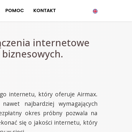
POMOC
KONTAKT
ączenia internetowe
i biznesowych.
o internetu, który oferuje Airmax.
y nawet najbardziej wymagających
bezpłatny okres próbny pozwala na
onać się o jakości internetu, który
y w sieci.