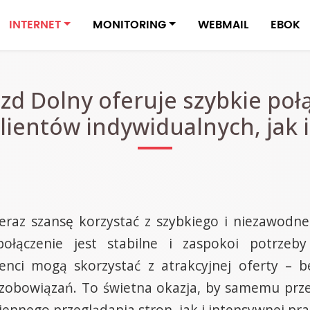
INTERNET
MONITORING
WEBMAIL
EBOK
zd Dolny oferuje szybkie poł
lientów indywidualnych, jak 
raz szansę korzystać z szybkiego i niezawodneg
 połączenie jest stabilne i zaspokoi potrzeb
ienci mogą skorzystać z atrakcyjnej oferty – 
zobowiązań. To świetna okazja, by samemu przek
ennego przeglądania stron, jak i intensywnej prac