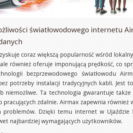
ożliwości światłowodowego internetu A
 danych
zyskuje coraz większą popularność wśród lokaln
 ale również oferuje imponującą prędkość, co spra
chnologii bezprzewodowego światłowodu Airm
z potrzeby instalacji tradycyjnych kabli. Jest t
ub niemożliwe. Ta technologia gwarantuje także 
ub pracujących zdalnie. Airmax zapewnia również w
ch problemów. Dzięki temu internet w Ujaździ
awet najbardziej wymagających użytkowników.