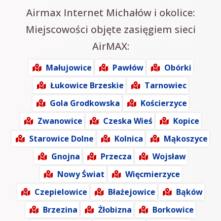
Airmax Internet Michałów i okolice:
Miejscowości objęte zasięgiem sieci
AirMAX:
Małujowice
Pawłów
Obórki
Łukowice Brzeskie
Tarnowiec
Gola Grodkowska
Kościerzyce
Zwanowice
Czeska Wieś
Kopice
Starowice Dolne
Kolnica
Mąkoszyce
Gnojna
Przecza
Wojsław
Nowy Świat
Więcmierzyce
Czepielowice
Błażejowice
Bąków
Brzezina
Żłobizna
Borkowice