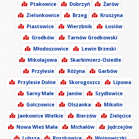
Ptakowice
Dobrzyń
Żarów
Zielonkowice
Brzeg
Kruszyna
Piastowice
Wierzbnik
Łosiów
Grodków
Tarnów Grodkowski
Młodoszowice
Lewin Brzeski
Mikołajowa
Skarbimierz-Osiedle
Przylesie
Różyna
Garbów
Przylesie Dolne
Skorogoszcz
Lipowa
Sarny Małe
Janów
Szydłowice
Golczowice
Olszanka
Mikolin
Jankowice Wielkie
Bierzów
Zielęcice
Nowa Wieś Mała
Michałów
Jędrzejów
Lubsza
Roszkowice
Wojnowiczki