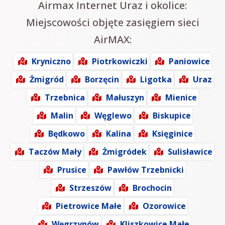
Airmax Internet Uraz i okolice:
Miejscowości objęte zasięgiem sieci
AirMAX:
Kryniczno
Piotrkowiczki
Paniowice
Żmigród
Borzęcin
Ligotka
Uraz
Trzebnica
Małuszyn
Mienice
Malin
Węglewo
Biskupice
Będkowo
Kalina
Księginice
Taczów Mały
Żmigródek
Sulisławice
Prusice
Pawłów Trzebnicki
Strzeszów
Brochocin
Pietrowice Małe
Ozorowice
Węgrzynów
Kliszkowice Małe