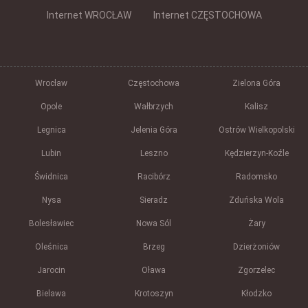
Internet WROCŁAW
Internet CZĘSTOCHOWA
Wrocław
Częstochowa
Zielona Góra
Opole
Wałbrzych
Kalisz
Legnica
Jelenia Góra
Ostrów Wielkopolski
Lubin
Leszno
Kędzierzyn-Koźle
Świdnica
Racibórz
Radomsko
Nysa
Sieradz
Zduńska Wola
Bolesławiec
Nowa Sól
Żary
Oleśnica
Brzeg
Dzierżoniów
Jarocin
Oława
Zgorzelec
Bielawa
Krotoszyn
Kłodzko