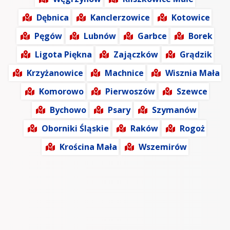
Dębnica
Kanclerzowice
Kotowice
Pęgów
Lubnów
Garbce
Borek
Ligota Piękna
Zajączków
Grądzik
Krzyżanowice
Machnice
Wisznia Mała
Komorowo
Pierwoszów
Szewce
Bychowo
Psary
Szymanów
Oborniki Śląskie
Raków
Rogoż
Krościna Mała
Wszemirów