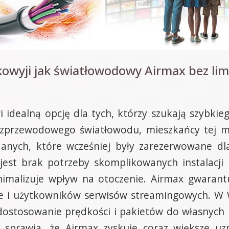
owyji jak światłowodowy Airmax bez lim
 idealną opcję dla tych, którzy szukają szybkie
ezprzewodowego światłowodu, mieszkańcy tej m
danych, które wcześniej były zarezerwowane dl
st brak potrzeby skomplikowanych instalacji 
imalizuje wpływ na otoczenie. Airmax gwarantuj
ine i użytkowników serwisów streamingowych. W W
 dostosowanie prędkości i pakietów do własnych
 sprawia, że Airmax zyskuje coraz większe uzn