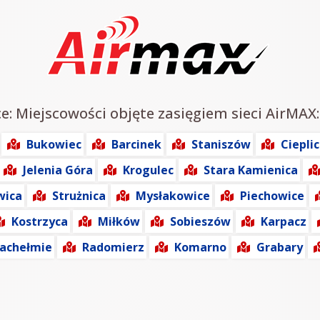
e: Miejscowości objęte zasięgiem sieci AirMAX:
Bukowiec
Barcinek
Staniszów
Ciepli
Jelenia Góra
Krogulec
Stara Kamienica
wica
Strużnica
Mysłakowice
Piechowice
Kostrzyca
Miłków
Sobieszów
Karpacz
achełmie
Radomierz
Komarno
Grabary