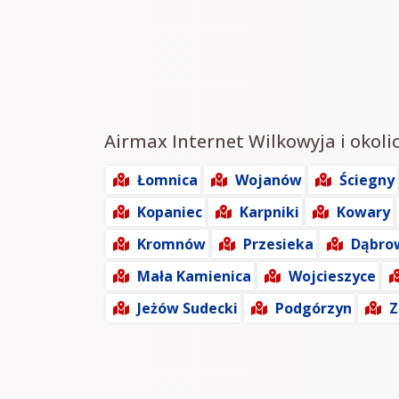
Airmax Internet Wilkowyja i okolic
Łomnica
Wojanów
Ściegny
Kopaniec
Karpniki
Kowary
Kromnów
Przesieka
Dąbro
Mała Kamienica
Wojcieszyce
Jeżów Sudecki
Podgórzyn
Z