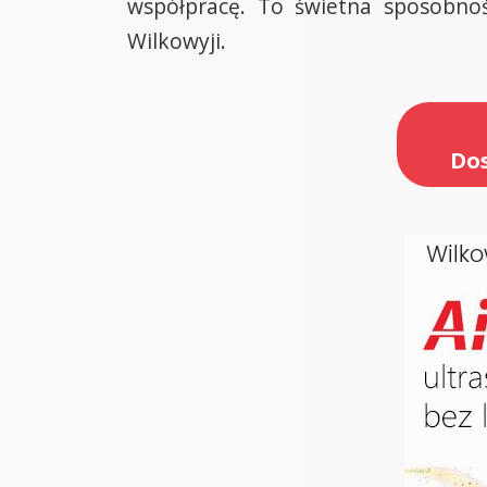
współpracę. To świetna sposobnoś
Wilkowyji.
Dos