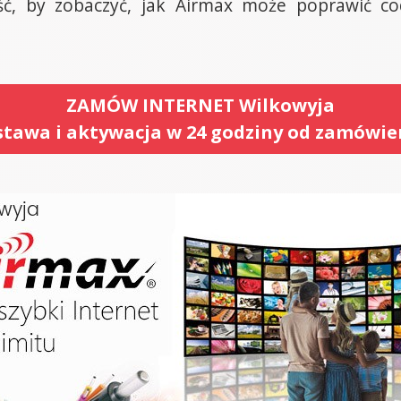
ć, by zobaczyć, jak Airmax może poprawić co
ZAMÓW INTERNET Wilkowyja
tawa i aktywacja w 24 godziny od zamówie