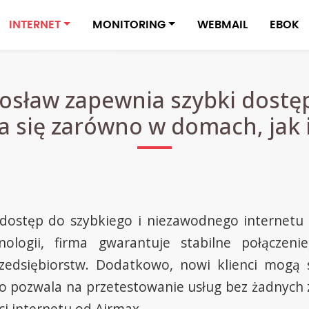
INTERNET
MONITORING
WEBMAIL
EBOK
osław zapewnia szybki dostęp
 się zarówno w domach, jak i
dostęp do szybkiego i niezawodnego internetu 
ologii, firma gwarantuje stabilne połączeni
edsiębiorstw. Dodatkowo, nowi klienci mogą sk
 pozwala na przetestowanie usług bez żadnych z
ci internetu od Airmax.