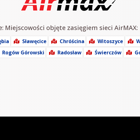
e: Miejscowości objęte zasięgiem sieci AirMAX:
ębia
Sławęcice
Chróścina
Witoszyce
W
Rogów Górowski
Radosław
Świerczów
G