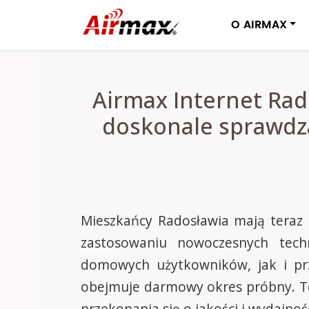
O AIRMAX
Airmax Internet Rad
doskonale sprawdza
Mieszkańcy Radosławia mają teraz 
zastosowaniu nowoczesnych techn
domowych użytkowników, jak i prz
obejmuje darmowy okres próbny. To
przekonania się o jakości i wydajnoś