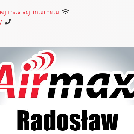
j instalacji internetu
y