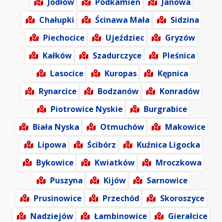
Jodłów
Podkamień
Janowa
Chałupki
Ścinawa Mała
Sidzina
Piechocice
Ujeździec
Gryzów
Kałków
Szadurczyce
Pleśnica
Lasocice
Kuropas
Kępnica
Rynarcice
Bodzanów
Konradów
Piotrowice Nyskie
Burgrabice
Biała Nyska
Otmuchów
Makowice
Lipowa
Ścibórz
Kuźnica Ligocka
Bykowice
Kwiatków
Mroczkowa
Puszyna
Kijów
Sarnowice
Prusinowice
Przechód
Skoroszyce
Nadziejów
Łambinowice
Gierałcice