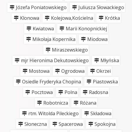
Józefa Poniatowskiego
Juliusza Słowackiego
Klonowa
Kolejowa,Kościelna
Krótka
Kwiatowa
Marii Konopnickiej
Mikołaja Kopernika
Miodowa
Miraszewskiego
mjr Hieronima Dekutowskiego
Młyńska
Mostowa
Ogrodowa
Okrzei
Osiedle Fryderyka Chopina
Piastowska
Pocztowa
Polna
Radosna
Robotnicza
Różana
rtm. Witolda Pileckiego
Składowa
Słoneczna
Spacerowa
Spokojna