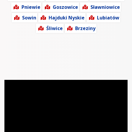
Pniewie
Goszowice
Sławniowice
Sowin
Hajduki Nyskie
Lubiatów
Śliwice
Brzeziny