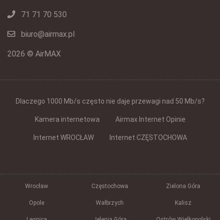
71 71 70 530
biuro@airmax.pl
2026 © AirMAX
Dlaczego 1000 Mb/s często nie daje przewagi nad 50 Mb/s?
Kamera internetowa
Airmax Internet Opinie
Internet WROCŁAW
Internet CZĘSTOCHOWA
Wrocław
Częstochowa
Zielona Góra
Opole
Wałbrzych
Kalisz
Legnica
Jelenia Góra
Ostrów Wielkopolski