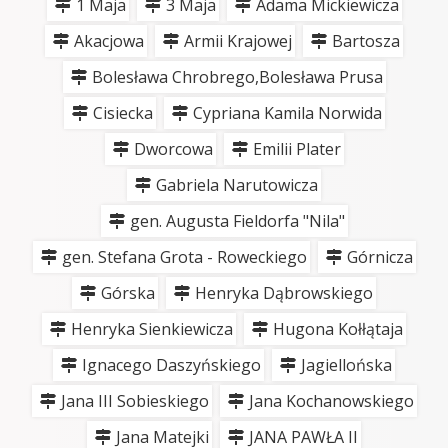
1 Maja
3 Maja
Adama Mickiewicza
Akacjowa
Armii Krajowej
Bartosza
Bolesława Chrobrego,Bolesława Prusa
Cisiecka
Cypriana Kamila Norwida
Dworcowa
Emilii Plater
Gabriela Narutowicza
gen. Augusta Fieldorfa "Nila"
gen. Stefana Grota - Roweckiego
Górnicza
Górska
Henryka Dąbrowskiego
Henryka Sienkiewicza
Hugona Kołłątaja
Ignacego Daszyńskiego
Jagiellońska
Jana III Sobieskiego
Jana Kochanowskiego
Jana Matejki
JANA PAWŁA II