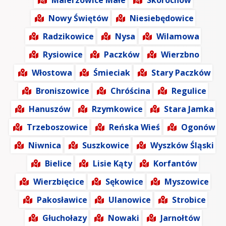
Malerzowice Małe
Skorochów
Nowy Świętów
Niesiebędowice
Radzikowice
Nysa
Wilamowa
Rysiowice
Paczków
Wierzbno
Włostowa
Śmieciak
Stary Paczków
Broniszowice
Chróścina
Regulice
Hanuszów
Rzymkowice
Stara Jamka
Trzeboszowice
Reńska Wieś
Ogonów
Niwnica
Suszkowice
Wyszków Śląski
Bielice
Lisie Kąty
Korfantów
Wierzbięcice
Sękowice
Myszowice
Pakosławice
Ulanowice
Strobice
Głuchołazy
Nowaki
Jarnołtów