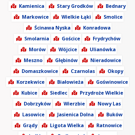
Kamienica
Stary Grodków
Bednary
Markowice
Wielkie Łąki
Smolice
Ścinawa Nyska
Konradowa
Smolarnia
Gościce
Frydrychów
Morów
Wójcice
Ulianówka
Meszno
Głębinów
Nieradowice
Domaszkowice
Czarnolas
Okopy
Korzekwice
Białowieża
Goświnowice
Kubice
Siedlec
Przydroże Wielkie
Dobrzyków
Wierzbie
Nowy Las
Lasowice
Jasienica Dolna
Buków
Grądy
Ligota Wielka
Ratnowice