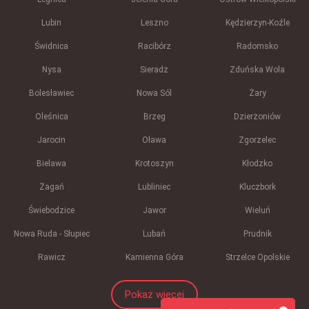
Lubin
Leszno
Kędzierzyn-Koźle
Świdnica
Racibórz
Radomsko
Nysa
Sieradz
Zduńska Wola
Bolesławiec
Nowa Sól
Żary
Oleśnica
Brzeg
Dzierżoniów
Jarocin
Oława
Zgorzelec
Bielawa
Krotoszyn
Kłodzko
Żagań
Lubliniec
Kluczbork
Świebodzice
Jawor
Wieluń
Nowa Ruda - Słupiec
Lubań
Prudnik
Rawicz
Kamienna Góra
Strzelce Opolskie
Pokaż więcej