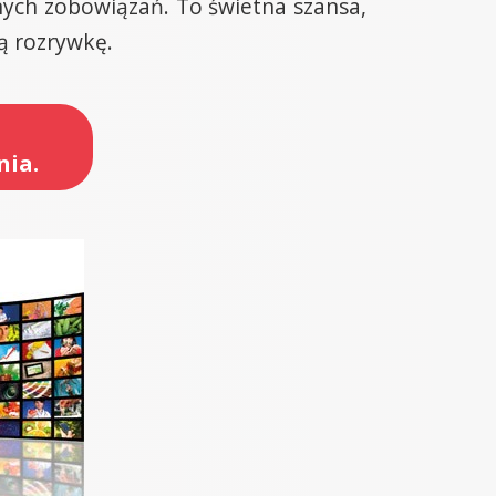
ych zobowiązań. To świetna szansa,
ą rozrywkę.
nia.