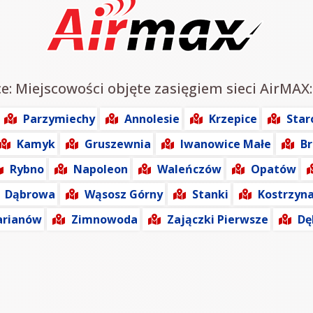
e: Miejscowości objęte zasięgiem sieci AirMAX:
Parzymiechy
Annolesie
Krzepice
Star
Kamyk
Gruszewnia
Iwanowice Małe
Br
Rybno
Napoleon
Waleńczów
Opatów
Dąbrowa
Wąsosz Górny
Stanki
Kostrzyn
rianów
Zimnowoda
Zajączki Pierwsze
Dę