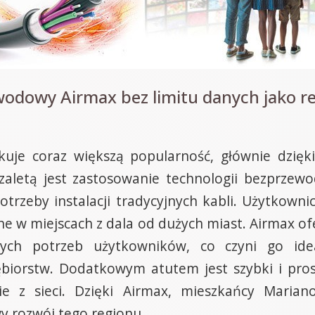
wodowy Airmax bez limitu danych jako r
uje coraz większą popularność, głównie dzięk
ą zaletą jest zastosowanie technologii bezprze
trzeby instalacji tradycyjnych kabli. Użytkownic
tne w miejscach z dala od dużych miast. Airmax of
ych potrzeb użytkowników, co czyni go id
biorstw. Dodatkowym atutem jest szybki i prost
ie z sieci. Dzięki Airmax, mieszkańcy Mari
wy rozwój tego regionu.