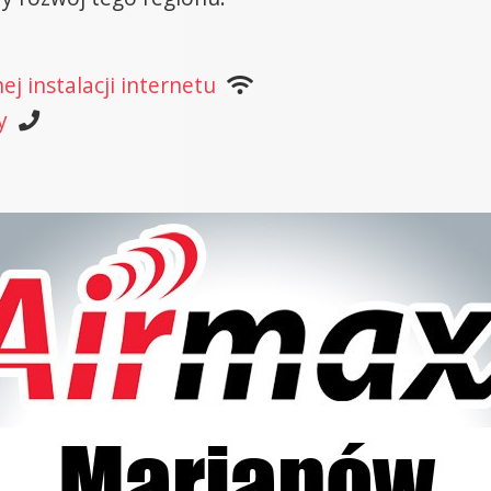
j instalacji internetu
y