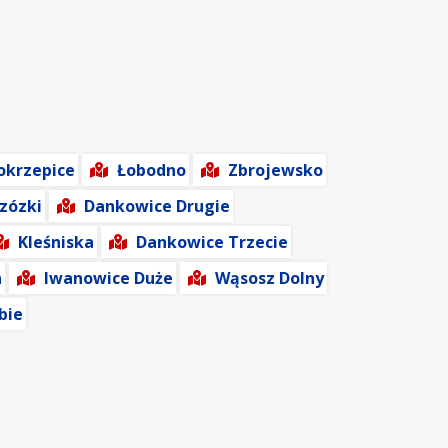
okrzepice
Łobodno
Zbrojewsko
zózki
Dankowice Drugie
Kleśniska
Dankowice Trzecie
a
Iwanowice Duże
Wąsosz Dolny
bie