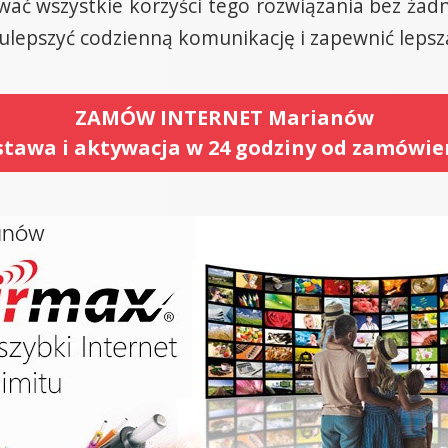
ć wszystkie korzyści tego rozwiązania bez żadn
 ulepszyć codzienną komunikację i zapewnić lepsz
ZAMÓW INTERNET Marianów
tawa i aktywacja w 24 godziny od zamówie