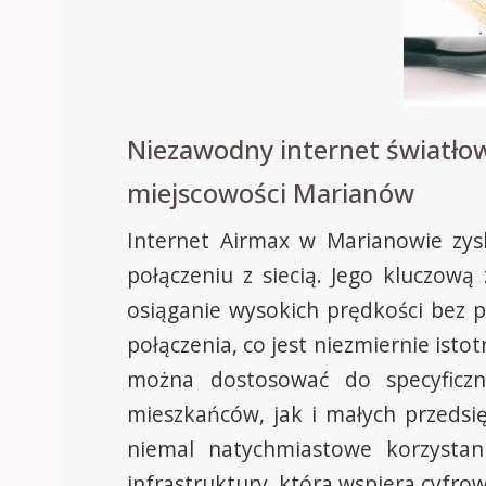
Niezawodny internet światło
miejscowości Marianów
Internet Airmax w Marianowie zysk
połączeniu z siecią. Jego kluczow
osiąganie wysokich prędkości bez po
połączenia, co jest niezmiernie isto
można dostosować do specyficzn
mieszkańców, jak i małych przedsię
niemal natychmiastowe korzystan
infrastruktury, która wspiera cyfro