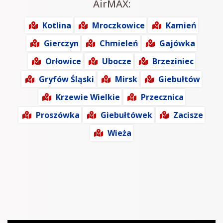
AirMAX:
Kotlina
Mroczkowice
Kamień
Gierczyn
Chmieleń
Gajówka
Orłowice
Ubocze
Brzeziniec
Gryfów Śląski
Mirsk
Giebułtów
Krzewie Wielkie
Przecznica
Proszówka
Giebułtówek
Zacisze
Wieża