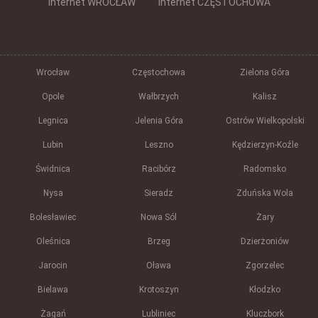
Internet WROCŁAW
Internet CZĘSTOCHOWA
Wrocław
Częstochowa
Zielona Góra
Opole
Wałbrzych
Kalisz
Legnica
Jelenia Góra
Ostrów Wielkopolski
Lubin
Leszno
Kędzierzyn-Koźle
Świdnica
Racibórz
Radomsko
Nysa
Sieradz
Zduńska Wola
Bolesławiec
Nowa Sól
Żary
Oleśnica
Brzeg
Dzierżoniów
Jarocin
Oława
Zgorzelec
Bielawa
Krotoszyn
Kłodzko
Żagań
Lubliniec
Kluczbork