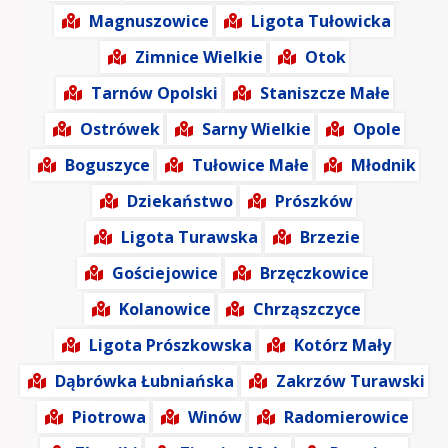
Magnuszowice
Ligota Tułowicka
Zimnice Wielkie
Otok
Tarnów Opolski
Staniszcze Małe
Ostrówek
Sarny Wielkie
Opole
Boguszyce
Tułowice Małe
Młodnik
Dziekaństwo
Prószków
Ligota Turawska
Brzezie
Gościejowice
Brzęczkowice
Kolanowice
Chrząszczyce
Ligota Prószkowska
Kotórz Mały
Dąbrówka Łubniańska
Zakrzów Turawski
Piotrowa
Winów
Radomierowice