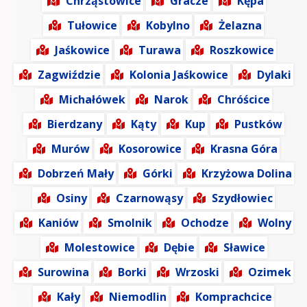
Chrząstowice
Gracze
Kępa
Tułowice
Kobylno
Żelazna
Jaśkowice
Turawa
Roszkowice
Zagwiździe
Kolonia Jaśkowice
Dylaki
Michałówek
Narok
Chróścice
Bierdzany
Kąty
Kup
Pustków
Murów
Kosorowice
Krasna Góra
Dobrzeń Mały
Górki
Krzyżowa Dolina
Osiny
Czarnowąsy
Szydłowiec
Kaniów
Smolnik
Ochodze
Wolny
Molestowice
Dębie
Sławice
Surowina
Borki
Wrzoski
Ozimek
Kały
Niemodlin
Komprachcice