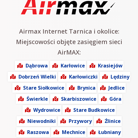
Airmax Internet Tarnica i okolice:
Miejscowości objęte zasięgiem sieci
AirMAX:
Dąbrowa
Karłowice
Krasiejów
Dobrzeń Wielki
Karłowiczki
Lędziny
Stare Siołkowice
Brynica
Jedlice
Świerkle
Skarbiszowice
Góra
Wydrowice
Stare Budkowice
Niewodniki
Przywory
Źlinice
Raszowa
Mechnice
Łubniany