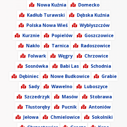
Nowa Kuźnia
Domecko
Kadłub Turawski
Dębska Kuźnia
Polska Nowa Wieś
Wybłyszczów
Kurznie
Popielów
Goszczowice
Nakło
Tarnica
Radoszowice
Folwark
Węgry
Chrzowice
Sosnówka
Babi Las
Schodnia
Dębiniec
Nowe Budkowice
Grabie
Sady
Wawelno
Luboszyce
Szczedrzyk
Masów
Stobrawa
Tłustoręby
Pucnik
Antoniów
Jełowa
Chmielowice
Sokolniki