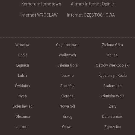
Kamera internetowa
Airmax Internet Opinie
Internet WROCŁAW
Internet CZĘSTOCHOWA
Wrocław
Częstochowa
Zielona Góra
Opole
Wałbrzych
Kalisz
Legnica
Jelenia Góra
Ostrów Wielkopolski
Lubin
Leszno
Kędzierzyn-Koźle
Świdnica
Racibórz
Radomsko
Nysa
Sieradz
Zduńska Wola
Bolesławiec
Nowa Sól
Żary
Oleśnica
Brzeg
Dzierżoniów
Jarocin
Oława
Zgorzelec