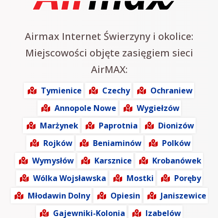
Airmax Internet Świerzyny i okolice:
Miejscowości objęte zasięgiem sieci
AirMAX:
Tymienice
Czechy
Ochraniew
Annopole Nowe
Wygiełzów
Marżynek
Paprotnia
Dionizów
Rojków
Beniaminów
Polków
Wymysłów
Karsznice
Krobanówek
Wólka Wojsławska
Mostki
Poręby
Młodawin Dolny
Opiesin
Janiszewice
Gajewniki-Kolonia
Izabelów