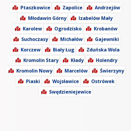
Ptaszkowice
Zapolice
Andrzejów
Młodawin Górny
Izabelów Mały
Karolew
Ogrodzisko
Krobanów
Suchoczasy
Michałów
Gajewniki
Korczew
Biały Ług
Zduńska Wola
Kromolin Stary
Kłady
Holendry
Kromolin Nowy
Marcelów
Świerzyny
Piaski
Wojsławice
Ostrówek
Swędzieniejewice