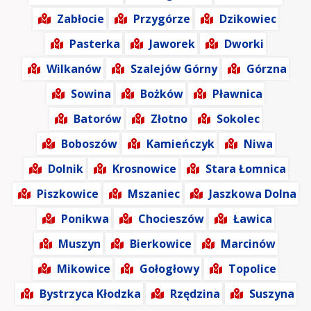
Zabłocie
Przygórze
Dzikowiec
Pasterka
Jaworek
Dworki
Wilkanów
Szalejów Górny
Górzna
Sowina
Bożków
Pławnica
Batorów
Złotno
Sokolec
Boboszów
Kamieńczyk
Niwa
Dolnik
Krosnowice
Stara Łomnica
Piszkowice
Mszaniec
Jaszkowa Dolna
Ponikwa
Chocieszów
Ławica
Muszyn
Bierkowice
Marcinów
Mikowice
Gołogłowy
Topolice
Bystrzyca Kłodzka
Rzędzina
Suszyna