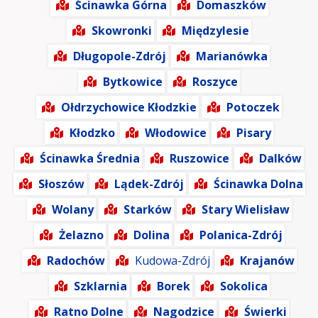
Ścinawka Górna
Domaszków
Skowronki
Międzylesie
Długopole-Zdrój
Marianówka
Bytkowice
Roszyce
Ołdrzychowice Kłodzkie
Potoczek
Kłodzko
Włodowice
Pisary
Ścinawka Średnia
Ruszowice
Dalków
Słoszów
Lądek-Zdrój
Ścinawka Dolna
Wolany
Starków
Stary Wielisław
Żelazno
Dolina
Polanica-Zdrój
Radochów
Kudowa-Zdrój
Krajanów
Szklarnia
Borek
Sokolica
Ratno Dolne
Nagodzice
Świerki