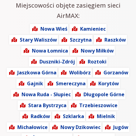
Miejscowości objęte zasięgiem sieci
AirMAX:
Nowa Wieś
Kamieniec
Stary Waliszów
Szczytna
Raszków
Nowa Łomnica
Nowy Miłków
Duszniki-Zdrój
Roztoki
Jaszkowa Górna
Wolibórz
Gorzanów
Gajnik
Smereczyna
Korytów
Nowa Ruda - Słupiec
Długopole Górne
Stara Bystrzyca
Trzebieszowice
Radków
Szklarka
Mielnik
Michałowice
Nowy Dzikowiec
Jugów