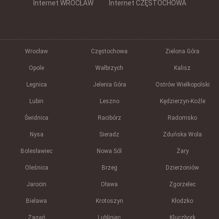
Internet WROCŁAW
Internet CZĘSTOCHOWA
Wrocław
Częstochowa
Zielona Góra
Opole
Wałbrzych
Kalisz
Legnica
Jelenia Góra
Ostrów Wielkopolski
Lubin
Leszno
Kędzierzyn-Koźle
Świdnica
Racibórz
Radomsko
Nysa
Sieradz
Zduńska Wola
Bolesławiec
Nowa Sól
Żary
Oleśnica
Brzeg
Dzierżoniów
Jarocin
Oława
Zgorzelec
Bielawa
Krotoszyn
Kłodzko
Żagań
Lubliniec
Kluczbork