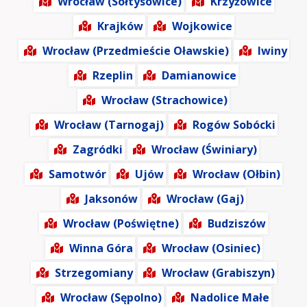
Wrocław (Sołtysowice)
Krzyżowice
Krajków
Wojkowice
Wrocław (Przedmieście Oławskie)
Iwiny
Rzeplin
Damianowice
Wrocław (Strachowice)
Wrocław (Tarnogaj)
Rogów Sobócki
Zagródki
Wrocław (Świniary)
Samotwór
Ujów
Wrocław (Ołbin)
Jaksonów
Wrocław (Gaj)
Wrocław (Poświętne)
Budziszów
Winna Góra
Wrocław (Osiniec)
Strzegomiany
Wrocław (Grabiszyn)
Wrocław (Sępolno)
Nadolice Małe