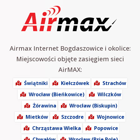
Airmax Internet Bogdaszowice i okolice:
Miejscowości objęte zasięgiem sieci
AirMAX:
Świątniki
Kiełczówek
Strachów
Wrocław (Bieńkowice)
Wilczków
Żórawina
Wrocław (Biskupin)
Mietków
Szczodre
Wojnowice
Chrząstawa Wielka
Popowice
Chwałów
Wrocław (Psie Pole)