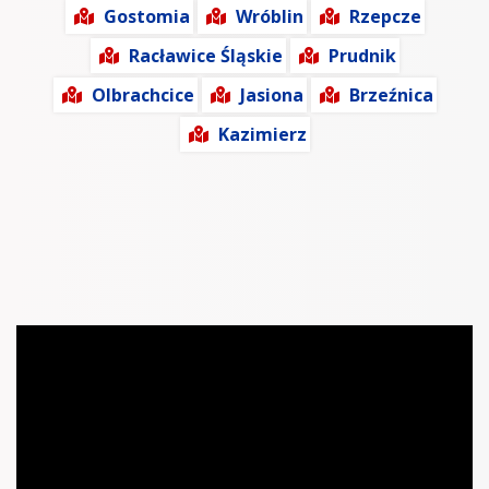
Gostomia
Wróblin
Rzepcze
Racławice Śląskie
Prudnik
Olbrachcice
Jasiona
Brzeźnica
Kazimierz