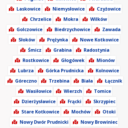
Laskowice
Niemysłowice
Czyżowice
Chrzelice
Mokra
Wilków
Golczowice
Biedrzychowice
Zawada
Słoków
Prężynka
Nowe Kotkowice
Śmicz
Grabina
Radostynia
Rostkowice
Głogówek
Mionów
Lubrza
Górka Prudnicka
Kolnowice
Góreczno
Trzebina
Biała
Łącznik
Wasiłowice
Wierzch
Tomice
Dzierżysławice
Frącki
Skrzypiec
Stare Kotkowice
Mochów
Otoki
Nowy Dwór Prudnicki
Nowy Browiniec