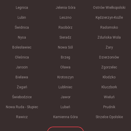
Legnica
Jelenia Góra
Ostrów Wielkopolski
Lubin
Leszno
Kędzierzyn-Koźle
Świdnica
Racibórz
Radomsko
Nysa
Sieradz
Zduńska Wola
Bolesławiec
Nowa Sól
Żary
Oleśnica
Brzeg
Dzierżoniów
Jarocin
Oława
Zgorzelec
Bielawa
Krotoszyn
Kłodzko
Żagań
Lubliniec
Kluczbork
Świebodzice
Jawor
Wieluń
Nowa Ruda - Słupiec
Lubań
Prudnik
Rawicz
Kamienna Góra
Strzelce Opolskie