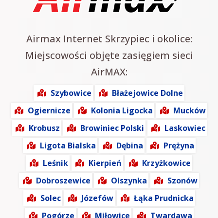
Airmax Internet Skrzypiec i okolice:
Miejscowości objęte zasięgiem sieci
AirMAX:
Szybowice
Błażejowice Dolne
Ogiernicze
Kolonia Ligocka
Mucków
Krobusz
Browiniec Polski
Laskowiec
Ligota Bialska
Dębina
Prężyna
Leśnik
Kierpień
Krzyżkowice
Dobroszewice
Olszynka
Szonów
Solec
Józefów
Łąka Prudnicka
Pogórze
Miłowice
Twardawa