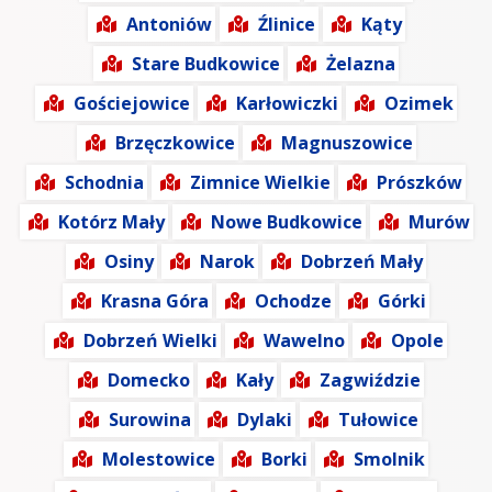
Antoniów
Źlinice
Kąty
Stare Budkowice
Żelazna
Gościejowice
Karłowiczki
Ozimek
Brzęczkowice
Magnuszowice
Schodnia
Zimnice Wielkie
Prószków
Kotórz Mały
Nowe Budkowice
Murów
Osiny
Narok
Dobrzeń Mały
Krasna Góra
Ochodze
Górki
Dobrzeń Wielki
Wawelno
Opole
Domecko
Kały
Zagwiździe
Surowina
Dylaki
Tułowice
Molestowice
Borki
Smolnik