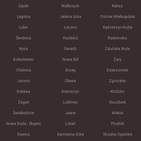
Opole
Wałbrzych
Kalisz
Legnica
Jelenia Góra
Ostrów Wielkopolski
Lubin
Leszno
Kędzierzyn-Koźle
Świdnica
Racibórz
Radomsko
Nysa
Sieradz
Zduńska Wola
Bolesławiec
Nowa Sól
Żary
Oleśnica
Brzeg
Dzierżoniów
Jarocin
Oława
Zgorzelec
Bielawa
Krotoszyn
Kłodzko
Żagań
Lubliniec
Kluczbork
Świebodzice
Jawor
Wieluń
Nowa Ruda - Słupiec
Lubań
Prudnik
Rawicz
Kamienna Góra
Strzelce Opolskie