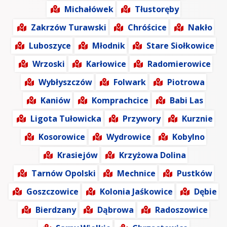
Michałówek
Tłustoręby
Zakrzów Turawski
Chróścice
Nakło
Luboszyce
Młodnik
Stare Siołkowice
Wrzoski
Karłowice
Radomierowice
Wybłyszczów
Folwark
Piotrowa
Kaniów
Komprachcice
Babi Las
Ligota Tułowicka
Przywory
Kurznie
Kosorowice
Wydrowice
Kobylno
Krasiejów
Krzyżowa Dolina
Tarnów Opolski
Mechnice
Pustków
Goszczowice
Kolonia Jaśkowice
Dębie
Bierdzany
Dąbrowa
Radoszowice