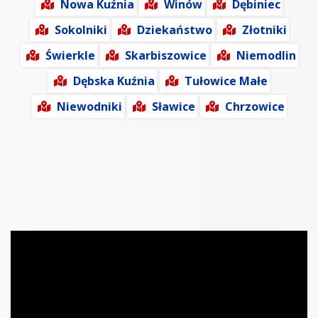
Nowa Kuźnia
Winów
Dębiniec
Sokolniki
Dziekaństwo
Złotniki
Świerkle
Skarbiszowice
Niemodlin
Dębska Kuźnia
Tułowice Małe
Niewodniki
Sławice
Chrzowice