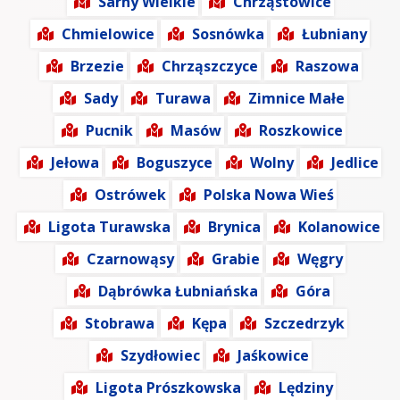
Sarny Wielkie
Chrząstowice
Chmielowice
Sosnówka
Łubniany
Brzezie
Chrząszczyce
Raszowa
Sady
Turawa
Zimnice Małe
Pucnik
Masów
Roszkowice
Jełowa
Boguszyce
Wolny
Jedlice
Ostrówek
Polska Nowa Wieś
Ligota Turawska
Brynica
Kolanowice
Czarnowąsy
Grabie
Węgry
Dąbrówka Łubniańska
Góra
Stobrawa
Kępa
Szczedrzyk
Szydłowiec
Jaśkowice
Ligota Prószkowska
Lędziny