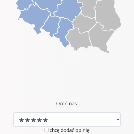
Oceń nas:
chcę dodać opinię