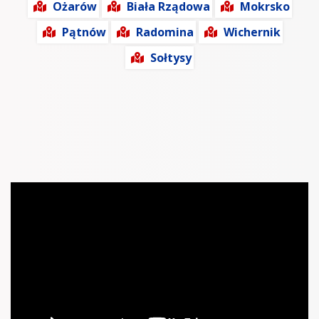
Ożarów
Biała Rządowa
Mokrsko
Pątnów
Radomina
Wichernik
Sołtysy