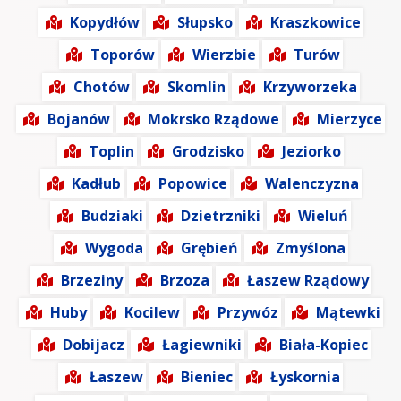
Kopydłów
Słupsko
Kraszkowice
Toporów
Wierzbie
Turów
Chotów
Skomlin
Krzyworzeka
Bojanów
Mokrsko Rządowe
Mierzyce
Toplin
Grodzisko
Jeziorko
Kadłub
Popowice
Walenczyzna
Budziaki
Dzietrzniki
Wieluń
Wygoda
Grębień
Zmyślona
Brzeziny
Brzoza
Łaszew Rządowy
Huby
Kocilew
Przywóz
Mątewki
Dobijacz
Łagiewniki
Biała-Kopiec
Łaszew
Bieniec
Łyskornia