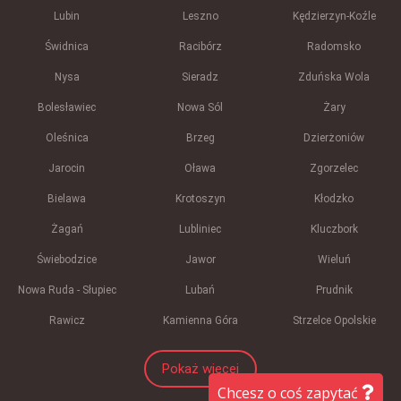
Lubin
Leszno
Kędzierzyn-Koźle
Świdnica
Racibórz
Radomsko
Nysa
Sieradz
Zduńska Wola
Bolesławiec
Nowa Sól
Żary
Oleśnica
Brzeg
Dzierżoniów
Jarocin
Oława
Zgorzelec
Bielawa
Krotoszyn
Kłodzko
Żagań
Lubliniec
Kluczbork
Świebodzice
Jawor
Wieluń
Nowa Ruda - Słupiec
Lubań
Prudnik
Rawicz
Kamienna Góra
Strzelce Opolskie
Pokaż więcej
Chcesz o coś zapytać