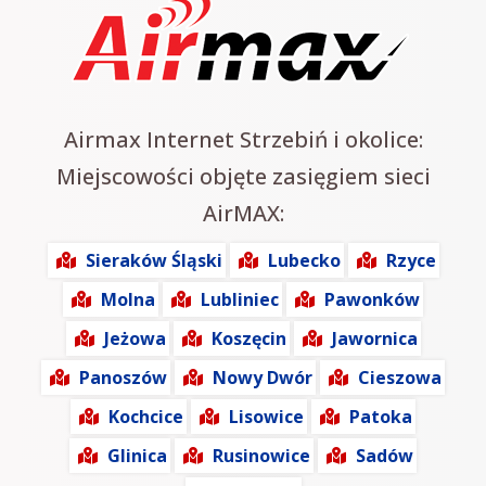
Airmax Internet Strzebiń i okolice:
Miejscowości objęte zasięgiem sieci
AirMAX:
Sieraków Śląski
Lubecko
Rzyce
Molna
Lubliniec
Pawonków
Jeżowa
Koszęcin
Jawornica
Panoszów
Nowy Dwór
Cieszowa
Kochcice
Lisowice
Patoka
Glinica
Rusinowice
Sadów