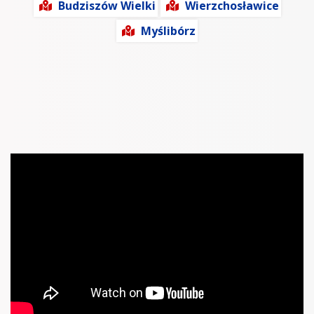
Budziszów Wielki
Wierzchosławice
Myślibórz