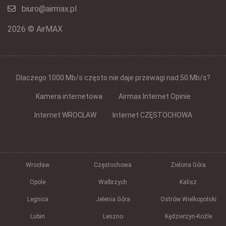
biuro@airmax.pl
2026 © AirMAX
Dlaczego 1000 Mb/s często nie daje przewagi nad 50 Mb/s?
Kamera internetowa
Airmax Internet Opinie
Internet WROCŁAW
Internet CZĘSTOCHOWA
Wrocław
Częstochowa
Zielona Góra
Opole
Wałbrzych
Kalisz
Legnica
Jelenia Góra
Ostrów Wielkopolski
Lubin
Leszno
Kędzierzyn-Koźle