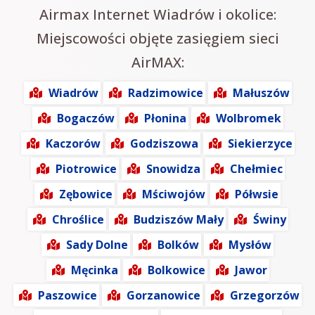
Airmax Internet Wiadrów i okolice:
Miejscowości objęte zasięgiem sieci
AirMAX:
Wiadrów
Radzimowice
Małuszów
Bogaczów
Płonina
Wolbromek
Kaczorów
Godziszowa
Siekierzyce
Piotrowice
Snowidza
Chełmiec
Zębowice
Mściwojów
Półwsie
Chroślice
Budziszów Mały
Świny
Sady Dolne
Bolków
Mysłów
Męcinka
Bolkowice
Jawor
Paszowice
Gorzanowice
Grzegorzów