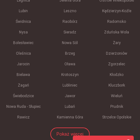
Legnica
Jelenia Góra
Ostrów Wielkopolski
Lubin
Leszno
Kędzierzyn-Koźle
Świdnica
Racibórz
Radomsko
Nysa
Sieradz
Zduńska Wola
Bolesławiec
Nowa Sól
Żary
Oleśnica
Brzeg
Dzierżoniów
Jarocin
Oława
Zgorzelec
Bielawa
Krotoszyn
Kłodzko
Żagań
Lubliniec
Kluczbork
Świebodzice
Jawor
Wieluń
Nowa Ruda - Słupiec
Lubań
Prudnik
Rawicz
Kamienna Góra
Strzelce Opolskie
Pokaż więcej