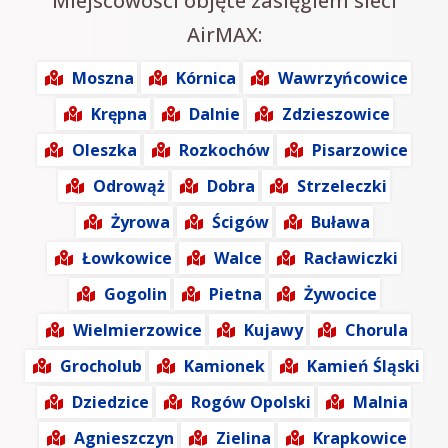
Miejscowości objęte zasięgiem sieci
AirMAX:
Moszna
Kórnica
Wawrzyńcowice
Krępna
Dalnie
Zdzieszowice
Oleszka
Rozkochów
Pisarzowice
Odrowąż
Dobra
Strzeleczki
Żyrowa
Ścigów
Buława
Łowkowice
Walce
Racławiczki
Gogolin
Pietna
Żywocice
Wielmierzowice
Kujawy
Chorula
Grocholub
Kamionek
Kamień Śląski
Dziedzice
Rogów Opolski
Malnia
Agnieszczyn
Zielina
Krapkowice