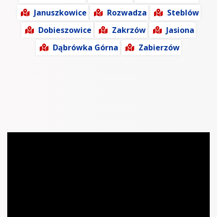
Januszkowice
Rozwadza
Steblów
Dobieszowice
Zakrzów
Jasiona
Dąbrówka Górna
Zabierzów