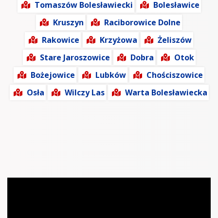
Tomaszów Bolesławiecki
Bolesławice
Kruszyn
Raciborowice Dolne
Rakowice
Krzyżowa
Żeliszów
Stare Jaroszowice
Dobra
Otok
Bożejowice
Lubków
Chościszowice
Osła
Wilczy Las
Warta Bolesławiecka