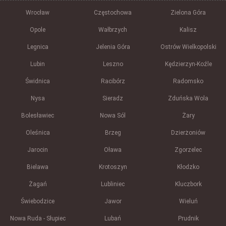
Wrocław
Częstochowa
Zielona Góra
Opole
Wałbrzych
Kalisz
Legnica
Jelenia Góra
Ostrów Wielkopolski
Lubin
Leszno
Kędzierzyn-Koźle
Świdnica
Racibórz
Radomsko
Nysa
Sieradz
Zduńska Wola
Bolesławiec
Nowa Sól
Żary
Oleśnica
Brzeg
Dzierżoniów
Jarocin
Oława
Zgorzelec
Bielawa
Krotoszyn
Kłodzko
Żagań
Lubliniec
Kluczbork
Świebodzice
Jawor
Wieluń
Nowa Ruda - Słupiec
Lubań
Prudnik