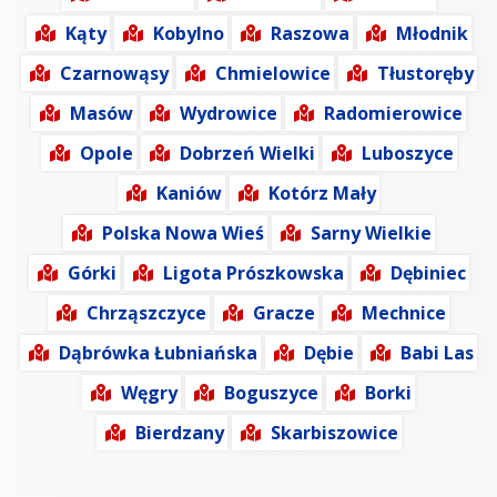
Kąty
Kobylno
Raszowa
Młodnik
Czarnowąsy
Chmielowice
Tłustoręby
Masów
Wydrowice
Radomierowice
Opole
Dobrzeń Wielki
Luboszyce
Kaniów
Kotórz Mały
Polska Nowa Wieś
Sarny Wielkie
Górki
Ligota Prószkowska
Dębiniec
Chrząszczyce
Gracze
Mechnice
Dąbrówka Łubniańska
Dębie
Babi Las
Węgry
Boguszyce
Borki
Bierdzany
Skarbiszowice