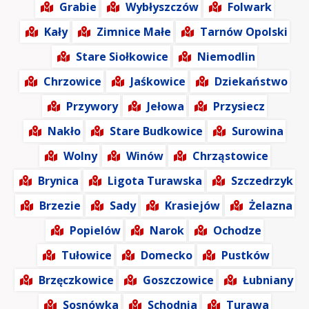
Grabie
Wybłyszczów
Folwark
Kały
Zimnice Małe
Tarnów Opolski
Stare Siołkowice
Niemodlin
Chrzowice
Jaśkowice
Dziekaństwo
Przywory
Jełowa
Przysiecz
Nakło
Stare Budkowice
Surowina
Wolny
Winów
Chrząstowice
Brynica
Ligota Turawska
Szczedrzyk
Brzezie
Sady
Krasiejów
Żelazna
Popielów
Narok
Ochodze
Tułowice
Domecko
Pustków
Brzęczkowice
Goszczowice
Łubniany
Sosnówka
Schodnia
Turawa