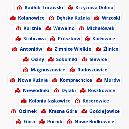
Kadłub Turawski
Krzyżowa Dolina
Kolanowice
Dębska Kuźnia
Wrzoski
Kurznie
Wawelno
Michałówek
Stobrawa
Prószków
Karłowice
Antoniów
Zimnice Wielkie
Źlinice
Osiny
Sokolniki
Sławice
Magnuszowice
Radoszowice
Nowa Kuźnia
Komprachcice
Murów
Niewodniki
Dylaki
Roszkowice
Kolonia Jaśkowice
Kosorowice
Ozimek
Krasna Góra
Gościejowice
Góra
Pucnik
Nowe Budkowice