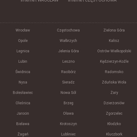
Internet WROCŁAW
Internet CZĘSTOCHOWA
Wrocław
Częstochowa
Zielona Góra
Opole
Wałbrzych
Kalisz
Legnica
Jelenia Góra
Ostrów Wielkopolski
Lubin
Leszno
Kędzierzyn-Koźle
Świdnica
Racibórz
Radomsko
Nysa
Sieradz
Zduńska Wola
Bolesławiec
Nowa Sól
Żary
Oleśnica
Brzeg
Dzierżoniów
Jarocin
Oława
Zgorzelec
Bielawa
Krotoszyn
Kłodzko
Żagań
Lubliniec
Kluczbork