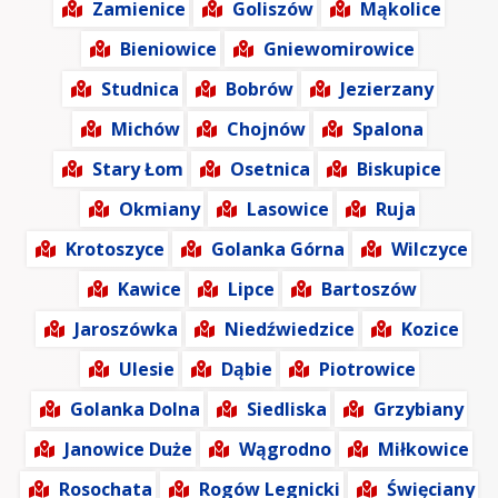
Zamienice
Goliszów
Mąkolice
Bieniowice
Gniewomirowice
Studnica
Bobrów
Jezierzany
Michów
Chojnów
Spalona
Stary Łom
Osetnica
Biskupice
Okmiany
Lasowice
Ruja
Krotoszyce
Golanka Górna
Wilczyce
Kawice
Lipce
Bartoszów
Jaroszówka
Niedźwiedzice
Kozice
Ulesie
Dąbie
Piotrowice
Golanka Dolna
Siedliska
Grzybiany
Janowice Duże
Wągrodno
Miłkowice
Rosochata
Rogów Legnicki
Święciany