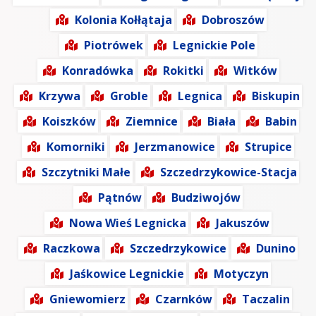
Kolonia Kołłątaja
Dobroszów
Piotrówek
Legnickie Pole
Konradówka
Rokitki
Witków
Krzywa
Groble
Legnica
Biskupin
Koiszków
Ziemnice
Biała
Babin
Komorniki
Jerzmanowice
Strupice
Szczytniki Małe
Szczedrzykowice-Stacja
Pątnów
Budziwojów
Nowa Wieś Legnicka
Jakuszów
Raczkowa
Szczedrzykowice
Dunino
Jaśkowice Legnickie
Motyczyn
Gniewomierz
Czarnków
Taczalin