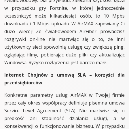
światłowodowy. Dla przykładu, zalecana szybkość łącza
w przypadku gry Fortnite, w której jednocześnie
uczestniczyć może kilkadziesiąt osób, to 10 Mpbs
downloadu i 1 Mbps uploadu. W AirMAX zapewiamy Ci
dużo więcej! Ze światłowodem AirFiber prowadzisz
rozgrywki on-line nie martwiąc się o to, że inni
użytkownicy sieci spowolnią usługę czy zwiększą ping,
oglądając filmy, pobierając duże pliki czy aktualizując
Windowsa. Ryzyko rozłączenia jest bardzo małe.
Internet Chojnów z umową SLA – korzyści dla
przedsiębiorców
Konkretne parametry usług AirMAX w Twojej firmie
przez cały okres współpracy definiuje pisemna umowa
Service Level Agreement (SLA). Nie martwisz się o
prędkość ani stabilność działania usługi, a w
konsekwencji o funkcjonowanie biznesu. W przypadku