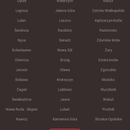
Opole
Wałbrzych
Kalisz
Legnica
Jelenia Góra
Ostrów Wielkopolski
Lubin
Leszno
Kędzierzyn-Koźle
Świdnica
Racibórz
Radomsko
Nysa
Sieradz
Zduńska Wola
Bolesławiec
Nowa Sól
Żary
Oleśnica
Brzeg
Dzierżoniów
Jarocin
Oława
Zgorzelec
Bielawa
Krotoszyn
Kłodzko
Żagań
Lubliniec
Kluczbork
Świebodzice
Jawor
Wieluń
Nowa Ruda - Słupiec
Lubań
Prudnik
Rawicz
Kamienna Góra
Strzelce Opolskie