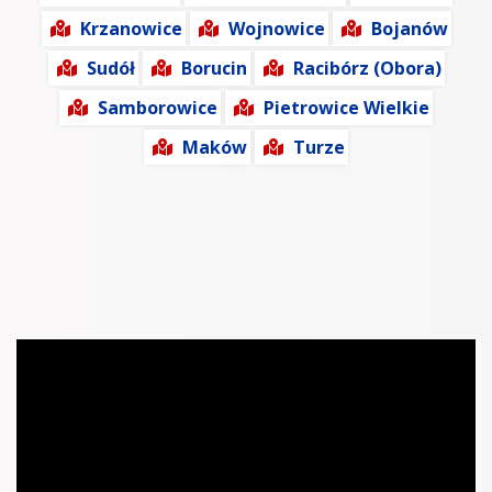
Krzanowice
Wojnowice
Bojanów
Sudół
Borucin
Racibórz (Obora)
Samborowice
Pietrowice Wielkie
Maków
Turze