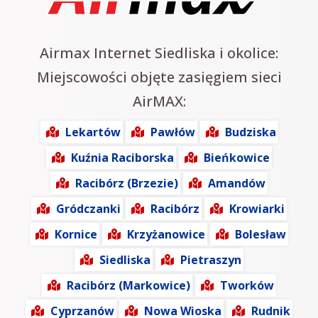
Airmax Internet Siedliska i okolice:
Miejscowości objęte zasięgiem sieci
AirMAX:
Lekartów
Pawłów
Budziska
Kuźnia Raciborska
Bieńkowice
Racibórz (Brzezie)
Amandów
Gródczanki
Racibórz
Krowiarki
Kornice
Krzyżanowice
Bolesław
Siedliska
Pietraszyn
Racibórz (Markowice)
Tworków
Cyprzanów
Nowa Wioska
Rudnik