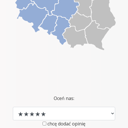
Oceń nas:
chcę dodać opinię