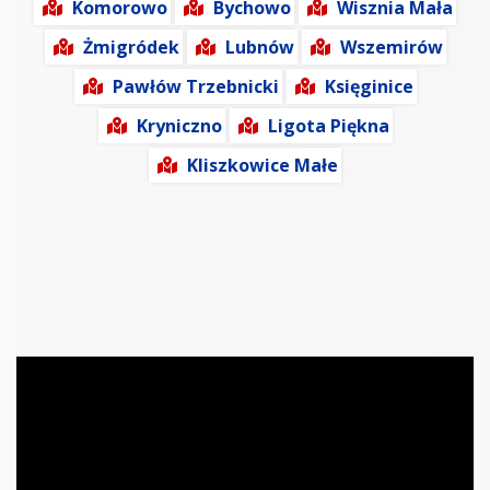
Komorowo
Bychowo
Wisznia Mała
Żmigródek
Lubnów
Wszemirów
Pawłów Trzebnicki
Księginice
Kryniczno
Ligota Piękna
Kliszkowice Małe