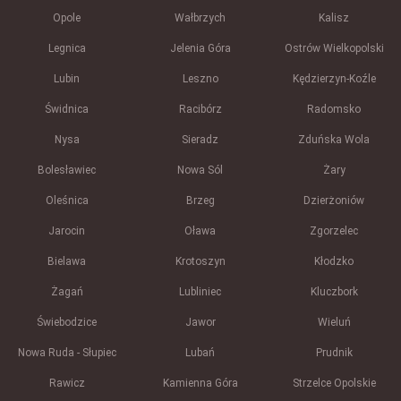
Opole
Wałbrzych
Kalisz
Legnica
Jelenia Góra
Ostrów Wielkopolski
Lubin
Leszno
Kędzierzyn-Koźle
Świdnica
Racibórz
Radomsko
Nysa
Sieradz
Zduńska Wola
Bolesławiec
Nowa Sól
Żary
Oleśnica
Brzeg
Dzierżoniów
Jarocin
Oława
Zgorzelec
Bielawa
Krotoszyn
Kłodzko
Żagań
Lubliniec
Kluczbork
Świebodzice
Jawor
Wieluń
Nowa Ruda - Słupiec
Lubań
Prudnik
Rawicz
Kamienna Góra
Strzelce Opolskie