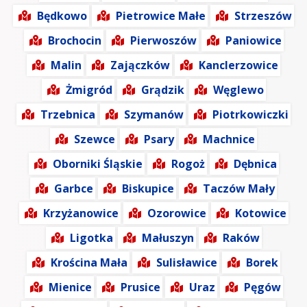
Będkowo
Pietrowice Małe
Strzeszów
Brochocin
Pierwoszów
Paniowice
Malin
Zajączków
Kanclerzowice
Żmigród
Grądzik
Węglewo
Trzebnica
Szymanów
Piotrkowiczki
Szewce
Psary
Machnice
Oborniki Śląskie
Rogoż
Dębnica
Garbce
Biskupice
Taczów Mały
Krzyżanowice
Ozorowice
Kotowice
Ligotka
Małuszyn
Raków
Krościna Mała
Sulisławice
Borek
Mienice
Prusice
Uraz
Pęgów