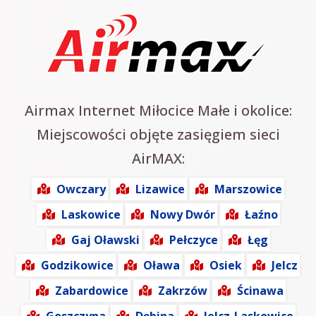
Airmax Internet Miłocice Małe i okolice:
Miejscowości objęte zasięgiem sieci
AirMAX:
Owczary
Lizawice
Marszowice
Laskowice
Nowy Dwór
Łaźno
Gaj Oławski
Pełczyce
Łęg
Godzikowice
Oława
Osiek
Jelcz
Zabardowice
Zakrzów
Ścinawa