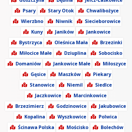
Goszczyna
Dębina
Jelcz-Laskowice
Psary
Stary Otok
Chwalibożyce
Wierzbno
Niwnik
Siecieborowice
Kuny
Janików
Jankowice
Bystrzyca
Oleśnica Mała
Brzezinki
Miłocice Małe
Dziuplina
Sobocisko
Domaniów
Jankowice Małe
Miłoszyce
Gęsice
Maszków
Piekary
Stanowice
Niemil
Siedlce
Jaczkowice
Marcinkowice
Brzezimierz
Godzinowice
Jakubowice
Kopalina
Wyszkowice
Polwica
Ścinawa Polska
Mościsko
Bolechów