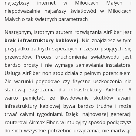
najszybszy internet w Miłocicach Małych i
niepodważalnie najtańszy światłowód w Miłocicach
Małych o tak świetnych parametrach.
Następnym, istotnym atutem rozwiązania AirFiber jest
brak infrastruktury kablowej.
Nie znajdziesz w tym
przypadku żadnych szpecących i często psujących się
przewodów. Proces uruchomienia światłowodu jest
bardzo prosty i nie wymaga zamawiania instalatora.
Usługa AirFiber non stop działa z pełnym potencjałem.
Złe warunki pogodowe czy fizyczne uszkodzenia nie
stanowią zagrożenia dla infrastruktury AirFiber. A
warto pamiętać, że likwidowanie skutków awarii
infrastruktury kablowej bywa bardzo trudne i może
trwać całymi tygodniami. Dzięki najnowszej generacji
routerowi Airmax Fiber, w intuicyjny sposób podłączysz
do sieci wszystkie potrzebne urządzenia, nie martwiąc