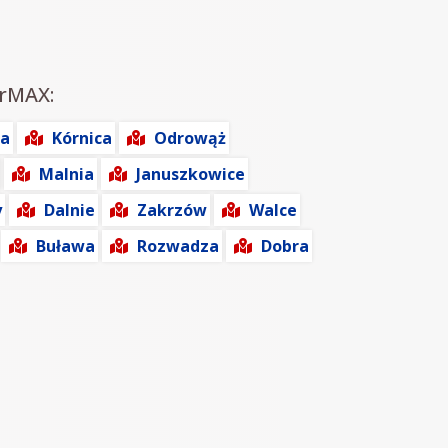
irMAX:
ka
Kórnica
Odrowąż
Malnia
Januszkowice
y
Dalnie
Zakrzów
Walce
Buława
Rozwadza
Dobra