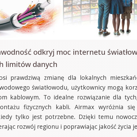
zawodność odkryj moc internetu światł
h limitów danych
osi prawdziwą zmianę dla lokalnych mieszkańc
rzewodowego światłowodu, użytkownicy mogą korzy
om kablowym. To idealne rozwiązanie dla tych,
montażu fizycznych kabli. Airmax wyróżnia się
kiedy tylko jest potrzebne. Dzięki temu nowocze
ając rozwój regionu i poprawiając jakość życia 