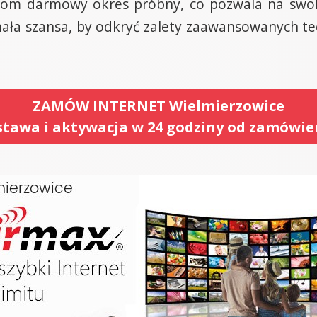
om darmowy okres próbny, co pozwala na swob
ała szansa, by odkryć zalety zaawansowanych tec
ZAMÓW INTERNET Wielmierzowice
tawa i aktywacja w 24 godziny od zamówie