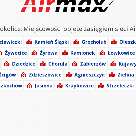
okolice: Miejscowości objęte zasięgiem sieci A
cławiczki
Kamień Śląski
Grocholub
Olesz
Żywocice
Żyrowa
Kamionek
Łowkowice
Dziedzice
Chorula
Zabierzów
Kujaw
Ścigów
Zdzieszowice
Agnieszczyn
Zielina
ozkochów
Jasiona
Krapkowice
Strzeleczki