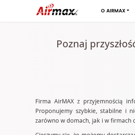
O AIRMAX
Poznaj przyszłoś
Firma AirMAX z przyjemnością info
Proponujemy szybkie, stabilne i n
zarówno w domach, jak i w firmach c
Cieszymy się, że możemy dostarcza