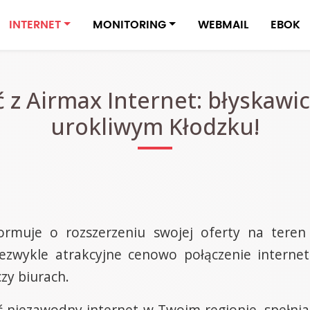
INTERNET
MONITORING
WEBMAIL
EBOK
ć z Airmax Internet: błyskawi
urokliwym Kłodzku!
rmuje o rozszerzeniu swojej oferty na teren 
iezwykle atrakcyjne cenowo połączenie interne
zy biurach.
ć niezawodny internet w Twoim regionie, spełni