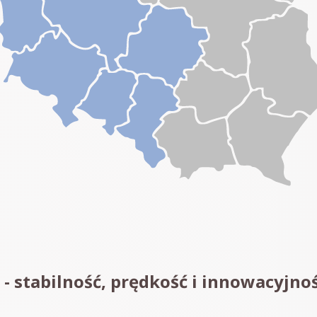
- stabilność, prędkość i innowacyjnoś