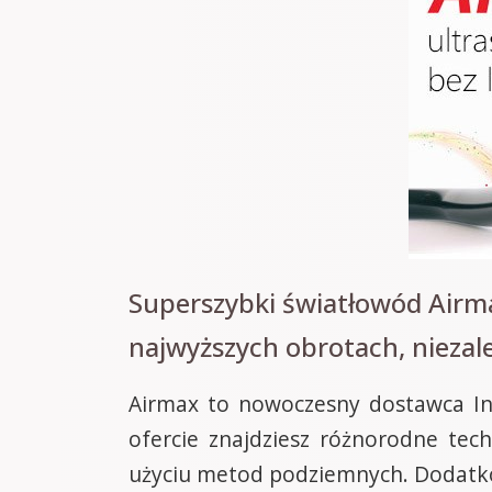
Superszybki światłowód Airma
najwyższych obrotach, niezale
Airmax to nowoczesny dostawca Int
ofercie znajdziesz różnorodne tec
użyciu metod podziemnych. Dodatk