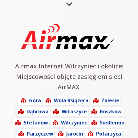
Airmax Internet Wilczyniec i okolice:
Miejscowości objęte zasięgiem sieci
AirMAX:
Góra
Wola Książęca
Zalesie
Dąbrowa
Witaszyce
Roszków
Stefanów
Wilczyniec
Siedlemin
Parzęczew
Jarocin
Potarzyca