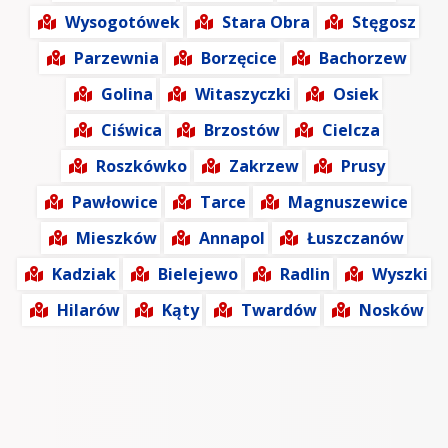
Wysogotówek
Stara Obra
Stęgosz
Parzewnia
Borzęcice
Bachorzew
Golina
Witaszyczki
Osiek
Ciświca
Brzostów
Cielcza
Roszkówko
Zakrzew
Prusy
Pawłowice
Tarce
Magnuszewice
Mieszków
Annapol
Łuszczanów
Kadziak
Bielejewo
Radlin
Wyszki
Hilarów
Kąty
Twardów
Nosków