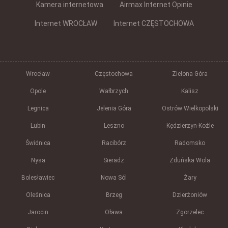
Kamera internetowa
Airmax Internet Opinie
Internet WROCŁAW
Internet CZĘSTOCHOWA
Wrocław
Częstochowa
Zielona Góra
Opole
Wałbrzych
Kalisz
Legnica
Jelenia Góra
Ostrów Wielkopolski
Lubin
Leszno
Kędzierzyn-Koźle
Świdnica
Racibórz
Radomsko
Nysa
Sieradz
Zduńska Wola
Bolesławiec
Nowa Sól
Żary
Oleśnica
Brzeg
Dzierżoniów
Jarocin
Oława
Zgorzelec