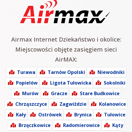
Airmax Internet Dziekaństwo i okolice:
Miejscowości objęte zasięgiem sieci
AirMAX:
Turawa
Tarnów Opolski
Niewodniki
Popielów
Ligota Tułowicka
Sokolniki
Murów
Gracze
Stare Budkowice
Chrząszczyce
Zagwiździe
Kolanowice
Kały
Ostrówek
Brynica
Tułowice
Brzęczkowice
Radomierowice
Kąty