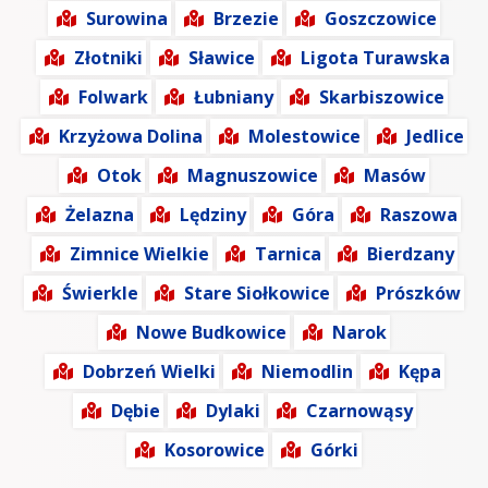
Surowina
Brzezie
Goszczowice
Złotniki
Sławice
Ligota Turawska
Folwark
Łubniany
Skarbiszowice
Krzyżowa Dolina
Molestowice
Jedlice
Otok
Magnuszowice
Masów
Żelazna
Lędziny
Góra
Raszowa
Zimnice Wielkie
Tarnica
Bierdzany
Świerkle
Stare Siołkowice
Prószków
Nowe Budkowice
Narok
Dobrzeń Wielki
Niemodlin
Kępa
Dębie
Dylaki
Czarnowąsy
Kosorowice
Górki