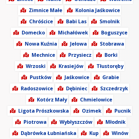
Zimnice Małe
Kolonia Jaśkowice
Chróścice
Babi Las
Smolnik
Domecko
Michałówek
Boguszyce
Nowa Kuźnia
Jełowa
Stobrawa
Mechnice
Przysiecz
Borki
Wrzoski
Krasiejów
Tłustoręby
Pustków
Jaśkowice
Grabie
Radoszowice
Dębiniec
Szczedrzyk
Kotórz Mały
Chmielowice
Ligota Prószkowska
Ozimek
Pucnik
Piotrowa
Wybłyszczów
Młodnik
Dąbrówka Łubniańska
Kup
Winów