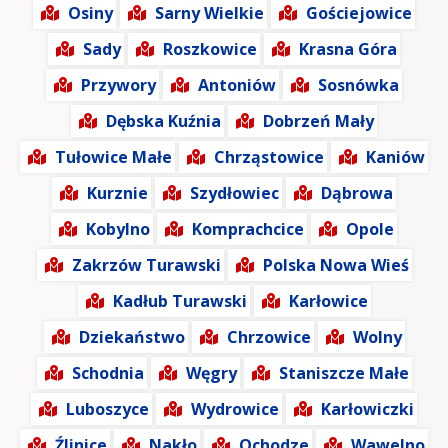
Osiny
Sarny Wielkie
Gościejowice
Sady
Roszkowice
Krasna Góra
Przywory
Antoniów
Sosnówka
Dębska Kuźnia
Dobrzeń Mały
Tułowice Małe
Chrząstowice
Kaniów
Kurznie
Szydłowiec
Dąbrowa
Kobylno
Komprachcice
Opole
Zakrzów Turawski
Polska Nowa Wieś
Kadłub Turawski
Karłowice
Dziekaństwo
Chrzowice
Wolny
Schodnia
Węgry
Staniszcze Małe
Luboszyce
Wydrowice
Karłowiczki
Źlinice
Nakło
Ochodze
Wawelno