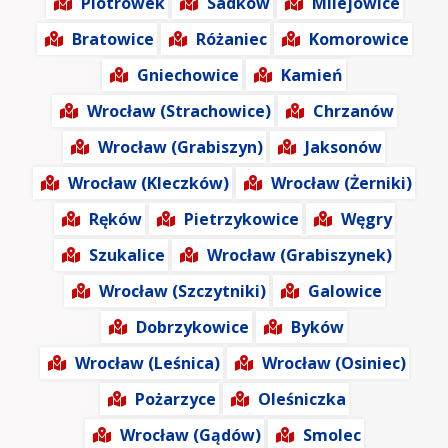
Piotrówek
Sadków
Milejowice
Bratowice
Różaniec
Komorowice
Gniechowice
Kamień
Wrocław (Strachowice)
Chrzanów
Wrocław (Grabiszyn)
Jaksonów
Wrocław (Kleczków)
Wrocław (Żerniki)
Ręków
Pietrzykowice
Węgry
Szukalice
Wrocław (Grabiszynek)
Wrocław (Szczytniki)
Galowice
Dobrzykowice
Byków
Wrocław (Leśnica)
Wrocław (Osiniec)
Pożarzyce
Oleśniczka
Wrocław (Gądów)
Smolec