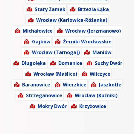
Stary Zamek
Brzezia Łąka
Wrocław (Karłowice-Różanka)
Michałowice
Wrocław (Jerzmanowo)
Gajków
Żerniki Wrocławskie
Wrocław (Tarnogaj)
Maniów
Długołęka
Domanice
Suchy Dwór
Wrocław (Maślice)
Wilczyce
Baranowice
Wierzbice
Jaszkotle
Strzeganowice
Wrocław (Kuźniki)
Mokry Dwór
Krzyżowice