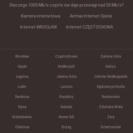
Dlaczego 1000 Mb/s często nie daje przewagi nad 50 Mb/s?
Kamera internetowa
Airmax Internet Opinie
Internet WROCŁAW
Internet CZĘSTOCHOWA
Wrocław
Częstochowa
Zielona Góra
Opole
Wałbrzych
Kalisz
Legnica
Jelenia Góra
Ostrów Wielkopolski
Lubin
Leszno
Kędzierzyn-Koźle
Świdnica
Racibórz
Radomsko
Nysa
Sieradz
Zduńska Wola
Bolesławiec
Nowa Sól
Żary
Oleśnica
Brzeg
Dzierżoniów