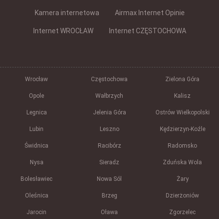
Kamera internetowa
Airmax Internet Opinie
Internet WROCŁAW
Internet CZĘSTOCHOWA
Wrocław
Częstochowa
Zielona Góra
Opole
Wałbrzych
Kalisz
Legnica
Jelenia Góra
Ostrów Wielkopolski
Lubin
Leszno
Kędzierzyn-Koźle
Świdnica
Racibórz
Radomsko
Nysa
Sieradz
Zduńska Wola
Bolesławiec
Nowa Sól
Żary
Oleśnica
Brzeg
Dzierżoniów
Jarocin
Oława
Zgorzelec