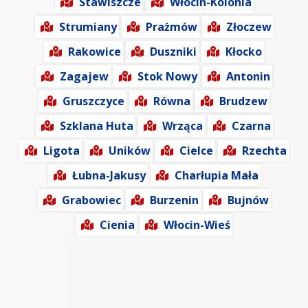
Stawiszcze
Włocin-Kolonia
Strumiany
Prażmów
Złoczew
Rakowice
Duszniki
Kłocko
Zagajew
Stok Nowy
Antonin
Gruszczyce
Równa
Brudzew
Szklana Huta
Wrząca
Czarna
Ligota
Uników
Cielce
Rzechta
Łubna-Jakusy
Charłupia Mała
Grabowiec
Burzenin
Bujnów
Cienia
Włocin-Wieś