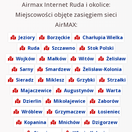
Airmax Internet Ruda i okolice:
Miejscowości objęte zasięgiem sieci
AirMAX:
Jeziory
Borzęckie
Charłupia Wielka
Ruda
Szczawno
Stok Polski
Wojków
Małków
Witów
Żelisław
Sarny
Smardzew
Żelisław-Kolonia
Sieradz
Miklesz
Grzybki
Strzałki
Majaczewice
Augustynów
Warta
Dzierlin
Mikołajewice
Zaborów
Wróblew
Grzymaczew
Łosieniec
Kopanina
Mnichów
Dzigorzew