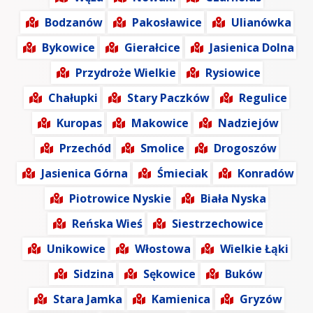
Bodzanów
Pakosławice
Ulianówka
Bykowice
Gierałcice
Jasienica Dolna
Przydroże Wielkie
Rysiowice
Chałupki
Stary Paczków
Regulice
Kuropas
Makowice
Nadziejów
Przechód
Smolice
Drogoszów
Jasienica Górna
Śmieciak
Konradów
Piotrowice Nyskie
Biała Nyska
Reńska Wieś
Siestrzechowice
Unikowice
Włostowa
Wielkie Łąki
Sidzina
Sękowice
Buków
Stara Jamka
Kamienica
Gryzów