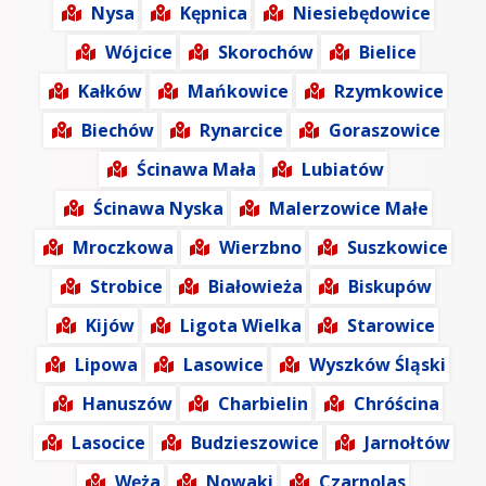
Nysa
Kępnica
Niesiebędowice
Wójcice
Skorochów
Bielice
Kałków
Mańkowice
Rzymkowice
Biechów
Rynarcice
Goraszowice
Ścinawa Mała
Lubiatów
Ścinawa Nyska
Malerzowice Małe
Mroczkowa
Wierzbno
Suszkowice
Strobice
Białowieża
Biskupów
Kijów
Ligota Wielka
Starowice
Lipowa
Lasowice
Wyszków Śląski
Hanuszów
Charbielin
Chróścina
Lasocice
Budzieszowice
Jarnołtów
Węża
Nowaki
Czarnolas