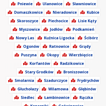
Pniewie
Ulanowice
Sławniowice
Domaszkowice
Nieradowice
Kubice
Skoroszyce
Piechocice
Lisie Kąty
Myszowice
Jodłów
Podkamień
Nowy Las
Kuźnica Ligocka
Ścibórz
Ogonów
Ratnowice
Grądy
Puszyna
Okopy
Wierzbięcice
Korfantów
Radzikowice
Stary Grodków
Broniszowice
Smolarnia
Szadurczyce
Frydrychów
Głuchołazy
Wilamowa
Głębinów
Siedlec
Łambinowice
Rączka