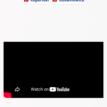
Koperniki
Goświnowice