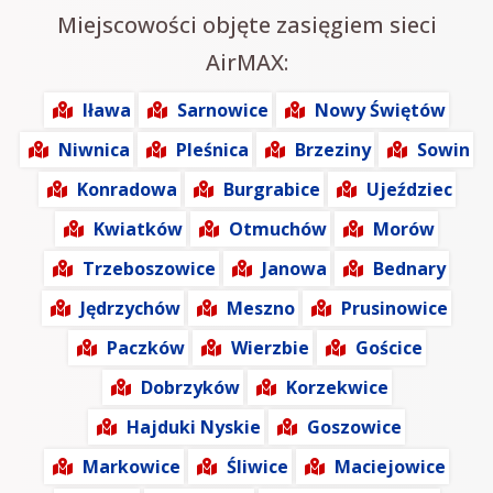
Miejscowości objęte zasięgiem sieci
AirMAX:
Iława
Sarnowice
Nowy Świętów
Niwnica
Pleśnica
Brzeziny
Sowin
Konradowa
Burgrabice
Ujeździec
Kwiatków
Otmuchów
Morów
Trzeboszowice
Janowa
Bednary
Jędrzychów
Meszno
Prusinowice
Paczków
Wierzbie
Gościce
Dobrzyków
Korzekwice
Hajduki Nyskie
Goszowice
Markowice
Śliwice
Maciejowice