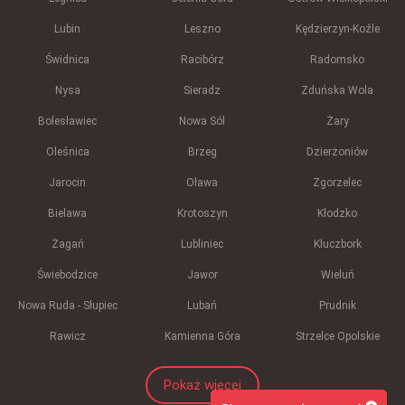
Lubin
Leszno
Kędzierzyn-Koźle
Świdnica
Racibórz
Radomsko
Nysa
Sieradz
Zduńska Wola
Bolesławiec
Nowa Sól
Żary
Oleśnica
Brzeg
Dzierżoniów
Jarocin
Oława
Zgorzelec
Bielawa
Krotoszyn
Kłodzko
Żagań
Lubliniec
Kluczbork
Świebodzice
Jawor
Wieluń
Nowa Ruda - Słupiec
Lubań
Prudnik
Rawicz
Kamienna Góra
Strzelce Opolskie
Pokaż więcej