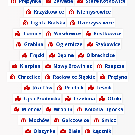
Prężynka
Zawada
Stare Kotkowice
Krzyżkowice
Niemysłowice
Ligota Bialska
Dzierżysławice
Tomice
Wasiłowice
Rostkowice
Grabina
Ogiernicze
Szybowice
Frącki
Dębina
Olbrachcice
Kierpień
Nowy Browiniec
Rzepcze
Chrzelice
Racławice Śląskie
Prężyna
Józefów
Prudnik
Leśnik
Łąka Prudnicka
Trzebina
Otoki
Mionów
Wróblin
Kolonia Ligocka
Mochów
Golczowice
Śmicz
Olszynka
Biała
Łącznik