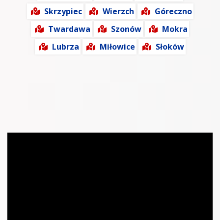
Skrzypiec
Wierzch
Góreczno
Twardawa
Szonów
Mokra
Lubrza
Miłowice
Słoków