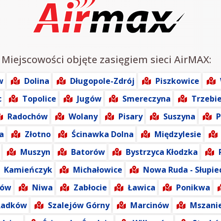
 Miejscowości objęte zasięgiem sieci AirMAX:
w
Dolina
Długopole-Zdrój
Piszkowice
c
Topolice
Jugów
Smereczyna
Trzebi
Radochów
Wolany
Pisary
Suszyna
P
a
Złotno
Ścinawka Dolna
Międzylesie
Muszyn
Batorów
Bystrzyca Kłodzka
Kamieńczyk
Michałowice
Nowa Ruda - Słupie
zów
Niwa
Zabłocie
Ławica
Ponikwa
Radków
Szalejów Górny
Marcinów
Mszani