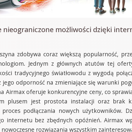
e nieograniczone możliwości dzięki int
szyna zdobywa coraz większą popularność, prz
nologiom. Jednym z głównych atutów tej ofert
ybkości tradycyjnego światłowodu z wygodą poł
az jego odporność na zmieniające się warunki pog
a Airmax oferuje konkurencyjne ceny, co sprawia, 
ym plusem jest prostota instalacji oraz brak 
a proces podłączania nowych użytkowników. D
go internetu bez zbędnych opóźnień. Airmax 
ąc nowoczesne rozwiązania wszystkim zaintereso