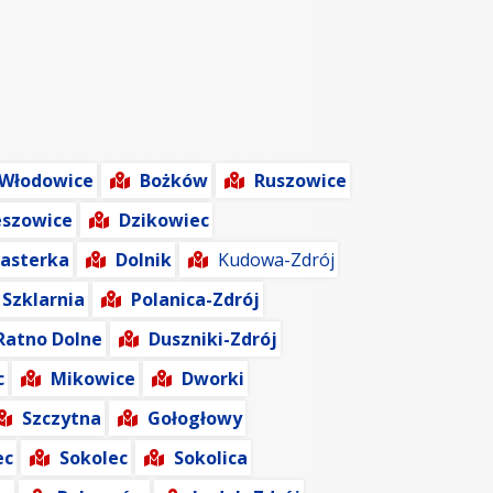
Włodowice
Bożków
Ruszowice
eszowice
Dzikowiec
asterka
Dolnik
Kudowa-Zdrój
Szklarnia
Polanica-Zdrój
Ratno Dolne
Duszniki-Zdrój
c
Mikowice
Dworki
Szczytna
Gołogłowy
ec
Sokolec
Sokolica