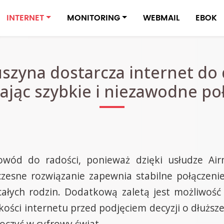
INTERNET
MONITORING
WEBMAIL
EBOK
szyna dostarcza internet do 
ając szybkie i niezawodne poł
owód do radości, ponieważ dzięki usłudze Air
esne rozwiązanie zapewnia stabilne połączeni
całych rodzin. Dodatkową zaletą jest możliwoś
ości internetu przed podjęciem decyzji o dłuższ
czyć w cyfrowy świat.