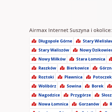
Airmax Internet Suszyna i okolice:
Długopole Górne
Stary Wielisła
Stary Waliszów
Nowy Dzikowie
Nowy Miłków
Stara Łomnica
Raszków
Bierkowice
Górzn
Roztoki
Pławnica
Potoczek
Wolibórz
Sowina
Borek
Nagodzice
Przygórze
Słos
Nowa Łomnica
Gorzanów