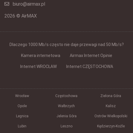
biuro@airmax.pl
2026 © AirMAX
Dlaczego 1000 Mb/s często nie daje przewagi nad 50 Mb/s?
Kamera internetowa
Airmax Internet Opinie
Internet WROCŁAW
Internet CZĘSTOCHOWA
Wrocław
Częstochowa
Zielona Góra
Opole
Wałbrzych
Kalisz
Legnica
Jelenia Góra
Ostrów Wielkopolski
Lubin
Leszno
Kędzierzyn-Koźle