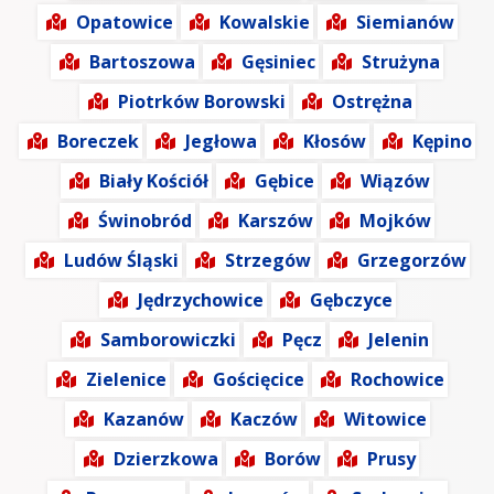
Opatowice
Kowalskie
Siemianów
Bartoszowa
Gęsiniec
Strużyna
Piotrków Borowski
Ostrężna
Boreczek
Jegłowa
Kłosów
Kępino
Biały Kościół
Gębice
Wiązów
Świnobród
Karszów
Mojków
Ludów Śląski
Strzegów
Grzegorzów
Jędrzychowice
Gębczyce
Samborowiczki
Pęcz
Jelenin
Zielenice
Gościęcice
Rochowice
Kazanów
Kaczów
Witowice
Dzierzkowa
Borów
Prusy