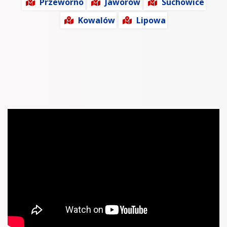
Przeworno
Jaworów
Suchowice
Kowalów
Lipowa