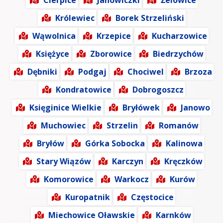
Cierpice
Janowiczki
Żelowice
Królewiec
Borek Strzeliński
Wąwolnica
Krzepice
Kucharzowice
Księżyce
Zborowice
Biedrzychów
Dębniki
Podgaj
Chociwel
Brzoza
Kondratowice
Dobrogoszcz
Księginice Wielkie
Bryłówek
Janowo
Muchowiec
Strzelin
Romanów
Bryłów
Górka Sobocka
Kalinowa
Stary Wiązów
Karczyn
Kręczków
Komorowice
Warkocz
Kurów
Kuropatnik
Częstocice
Miechowice Oławskie
Karnków