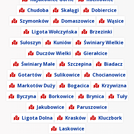
Chudoba
Skałągi
Dobiercice
Szymonków
Domaszowice
Wąsice
Ligota Wołczyńska
Brzezinki
Sułoszyn
Kuniów
Świniary Wielkie
Duczów Wielki
Gierałcice
Świniary Małe
Szczepina
Biadacz
Gotartów
Sulikowice
Chocianowice
Markotów Duży
Bogacica
Krzywizna
Byczyna
Borkowice
Brynica
Tuły
Jakubowice
Paruszowice
Ligota Dolna
Krasków
Kluczbork
Laskowice