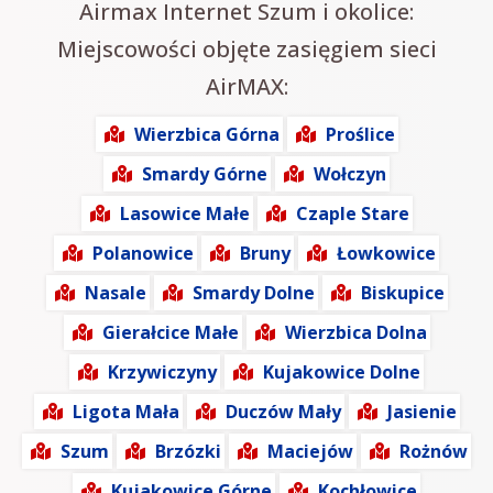
Airmax Internet Szum i okolice:
Miejscowości objęte zasięgiem sieci
AirMAX:
Wierzbica Górna
Proślice
Smardy Górne
Wołczyn
Lasowice Małe
Czaple Stare
Polanowice
Bruny
Łowkowice
Nasale
Smardy Dolne
Biskupice
Gierałcice Małe
Wierzbica Dolna
Krzywiczyny
Kujakowice Dolne
Ligota Mała
Duczów Mały
Jasienie
Szum
Brzózki
Maciejów
Rożnów
Kujakowice Górne
Kochłowice