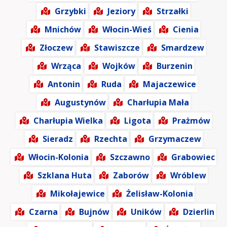
Grzybki
Jeziory
Strzałki
Mnichów
Włocin-Wieś
Cienia
Złoczew
Stawiszcze
Smardzew
Wrząca
Wojków
Burzenin
Antonin
Ruda
Majaczewice
Augustynów
Charłupia Mała
Charłupia Wielka
Ligota
Prażmów
Sieradz
Rzechta
Grzymaczew
Włocin-Kolonia
Szczawno
Grabowiec
Szklana Huta
Zaborów
Wróblew
Mikołajewice
Żelisław-Kolonia
Czarna
Bujnów
Uników
Dzierlin