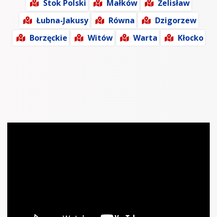
Stok Polski
Małków
Żelisław
Łubna-Jakusy
Równa
Dzigorzew
Borzęckie
Witów
Warta
Kłocko