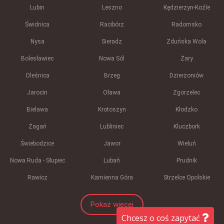
Lubin
Leszno
Kędzierzyn-Koźle
Świdnica
Racibórz
Radomsko
Nysa
Sieradz
Zduńska Wola
Bolesławiec
Nowa Sól
Żary
Oleśnica
Brzeg
Dzierżoniów
Jarocin
Oława
Zgorzelec
Bielawa
Krotoszyn
Kłodzko
Żagań
Lubliniec
Kluczbork
Świebodzice
Jawor
Wieluń
Nowa Ruda - Słupiec
Lubań
Prudnik
Rawicz
Kamienna Góra
Strzelce Opolskie
Pokaż więcej
Chcesz o coś zapytać