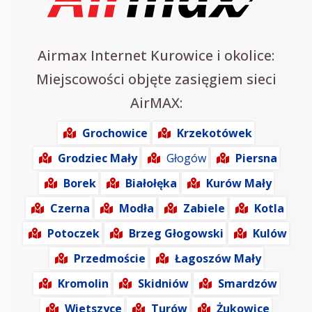
Airmax Internet Kurowice i okolice:
Miejscowości objęte zasięgiem sieci
AirMAX:
Grochowice
Krzekotówek
Grodziec Mały
Głogów
Piersna
Borek
Białołęka
Kurów Mały
Czerna
Modła
Zabiele
Kotla
Potoczek
Brzeg Głogowski
Kulów
Przedmoście
Łagoszów Mały
Kromolin
Skidniów
Smardzów
Wietszyce
Turów
Żukowice