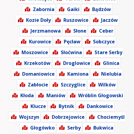
Zabornia
Gaiki
Bądzów
Kozie Doły
Ruszowice
Jaczów
Jerzmanowa
Słone
Ceber
Kurowice
Pęcław
Sobczyce
Moszowice
Słoćwina
Stare Serby
Krzekotów
Droglowice
Glinica
Domaniowice
Kamiona
Nielubia
Zabłocie
Szczyglice
Wilków
Kłoda
Maniów
Wróblin Głogowski
Klucze
Bytnik
Dankowice
Wojszyn
Dobrzejowice
Chociemyśl
Głogówko
Serby
Bukwica