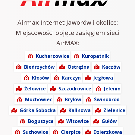
Airmax Internet Jaworów i okolice:
Miejscowości objęte zasięgiem sieci
AirMAX:
Kucharzowice
Kuropatnik
Biedrzychów
Ostrężna
Kaczów
Kłosów
Karczyn
Jegłowa
Żelowice
Szczodrowice
Jelenin
Muchowiec
Bryłów
Świnobród
Górka Sobocka
Kalinowa
Zielenice
Boguszyce
Witowice
Gułów
Suchowice
Cierpice
Dzierzkowa