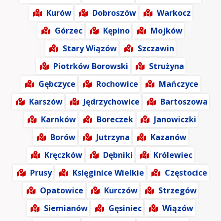
Kurów
Dobroszów
Warkocz
Górzec
Kępino
Mojków
Stary Wiązów
Szczawin
Piotrków Borowski
Strużyna
Gębczyce
Rochowice
Mańczyce
Karszów
Jędrzychowice
Bartoszowa
Karnków
Boreczek
Janowiczki
Borów
Jutrzyna
Kazanów
Kręczków
Dębniki
Królewiec
Prusy
Księginice Wielkie
Częstocice
Opatowice
Kurczów
Strzegów
Siemianów
Gęsiniec
Wiązów