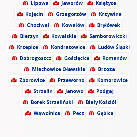
Lipowa
Jaworów
Księżyce
Kojęcin
Grzegorzów
Krzywina
Chociwel
Kowalów
Bryłówek
Bierzyn
Kowalskie
Samborowiczki
Krzepice
Kondratowice
Ludów Śląski
Dobrogoszcz
Gościęcice
Romanów
Miechowice Oławskie
Brzoza
Zborowice
Przeworno
Komorowice
Strzelin
Janowo
Podgaj
Borek Strzeliński
Biały Kościół
Wąwolnica
Pęcz
Gębice