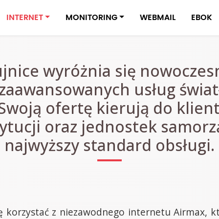
INTERNET
MONITORING
WEBMAIL
EBOK
ujnice wyróżnia się nowocze
 zaawansowanych usług świa
woją ofertę kierują do klien
ytucji oraz jednostek samor
najwyższy standard obsługi.
ję korzystać z niezawodnego internetu Airmax, k