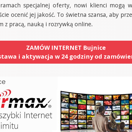
W ramach specjalnej oferty, nowi klienci mogą
cie ocenić jej jakość. To świetna szansa, aby pr
 pracą, nauką i rozrywką online.
ZAMÓW INTERNET Bujnice
tawa i aktywacja w 24 godziny od zamówie